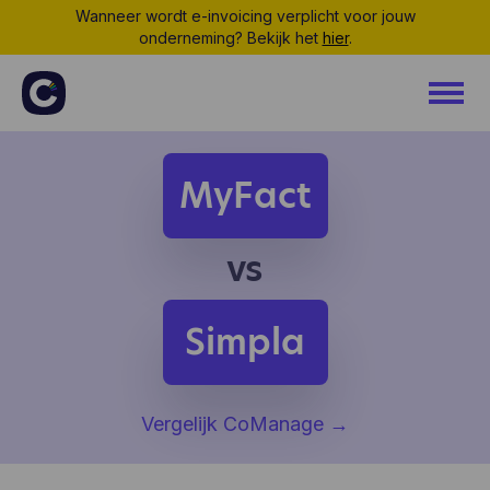
Wanneer wordt e-invoicing verplicht voor jouw
onderneming? Bekijk het
hier
.
MyFact
vs
Simpla
Vergelijk CoManage
→