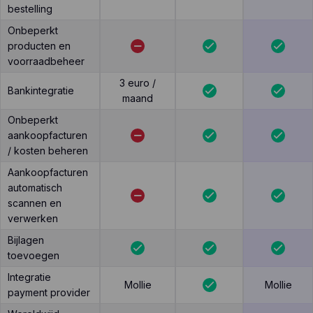
bestelling
Onbeperkt
producten en
voorraadbeheer
3 euro /
Bankintegratie
maand
Onbeperkt
aankoopfacturen
/ kosten beheren
Aankoopfacturen
automatisch
scannen en
verwerken
Bijlagen
toevoegen
Integratie
Mollie
Mollie
payment provider