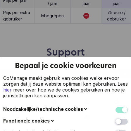
Prijs per jaar
/ jaar
jaar
jaar
Prijs per extra
7.5 euro /
Inbegrepen
gebruiker
gebruiker
Support
Bepaal je cookie voorkeuren
Feature
MyFact
Simpla
CoManage
CoManage maakt gebruik van cookies welke ervoor
7 op 7
zorgen dat jij deze website optimaal kan gebruiken.
Lees
support
hier
meer over hoe we de cookies gebruiken en hoe je
je instellingen kan aanpassen.
Support via
mail
Noodzakelijke/technische cookies
Support via
Whatsapp
Deze cookies verzamelen gegevens om de
online chat
Functionele cookies
gebruiksvriendelijkheid van de website en de ervaring
Telefonisch
van de bezoekers te verbeteren (zoals u herkennen
Ook bekend als 'voorkeurscookies': met deze cookies