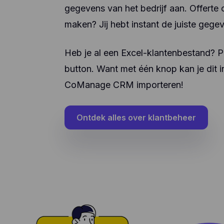
ver
gegevens van het bedrijf aan. Offerte 
enz
maken? Jij hebt instant de juiste gege
te 
app
geb
Heb je al een Excel-klantenbestand? P
geb
aan
button. Want met één knop kan je dit in
CoManage CRM importeren!
Ontdek alles over klantbeheer