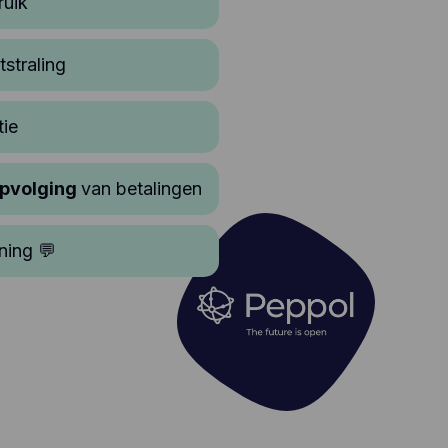
ruik
tstraling
tie
opvolging
van betalingen
ning 💬