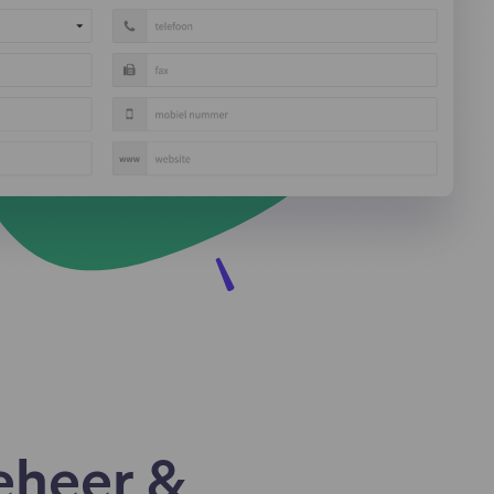
en,
egevens
miseerd
e ooit
pelen
eheer &