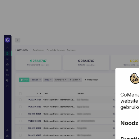
CoManag
website
gebruik
Noodza
Deze co