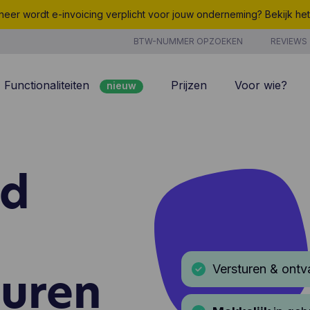
eer wordt e-invoicing verplicht voor jouw onderneming? Bekijk he
BTW-NUMMER OPZOEKEN
REVIEWS
Functionaliteiten
Prijzen
Voor wie?
nieuw
nieuw
Peppol
7/7 support
Facturatie
Kosten
rd
nieuw
Klantenbeheer
Uurregistratie
Offertes
Producten & Diensten
nieuw
nieuw
Projectbeheer
CoManage AI
Analyse
uren
Versturen & ont