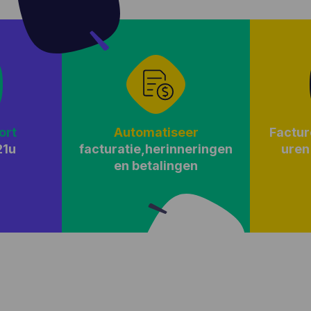
ort
Automatiseer
Factur
21u
facturatie,
herinneringen
uren
en betalingen