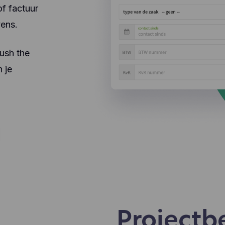
kiezen aan te klikken, wat gebruikers wel en niet leuk vind
of factuur
.). Hotjar gebruikt cookies en andere technologieën om g
vens.
verzamelen over het gedrag van onze gebruikers en hun
araten. Hotjar slaat deze informatie op in een gepseudoni
ruikersprofiel. Noch Hotjar, noch wij zullen deze informati
ush the
ruiken om individuele gebruikers te identificeren of te kop
 verdere gegevens over een individuele gebruiker.
 je
Projectb