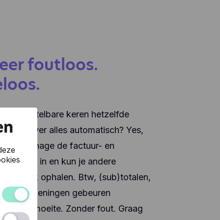
eer foutloos.
loos.
f nee: ontelbare keren hetzelfde
en
nks. Liever alles automatisch? Yes,
ult CoManage de factuur- en
deze
okies
l voor je in en kun je andere
 één klik ophalen. Btw, (sub)totalen,
l die berekeningen gebeuren
 Zonder moeite. Zonder fout. Graag
 van de