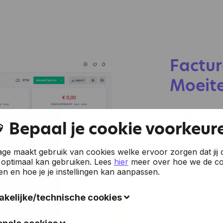
Factur
Moeite
Twee keer, o
Bepaal je cookie voorkeur
doen? No tha
please! Zo v
e maakt gebruik van cookies welke ervoor zorgen dat jij 
 optimaal kan gebruiken.
Lees
hier
meer over hoe we de co
vervaldatum a
en en hoe je je instellingen kan aanpassen.
gegevens met
kortingen: a
kelijke/technische cookies
automatisch.
okies verzamelen gegevens om de gebruiksvriendelijkheid