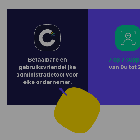
Betaalbare en
7 op 7 supp
gebruiksvriendelijke
van 9u tot 
administratietool voor
élke ondernemer.