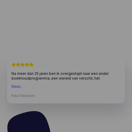
Na meer dan 25 jaren ben ik overgestapt naar een ander
boekhoudprogramma, een wereld van verschil, het
gebruiksgemak en zeker de kosten gaven voor mij de
Meer...
doorslag.
Paul Gelissen