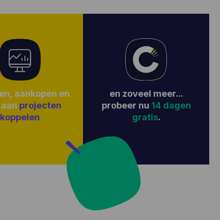
Ik had geen betere keuze kunnen maken!
Op vandaag gebruik ik tijdsregistratie, Project Management,
facturatie, offertes en kosten. Perfect voor een startend
bedrijf in de zakelijke dienstverlening.
en zoveel meer...
en, aankopen en
probeer nu
14 dagen
 aan
projecten
gratis
.
koppelen