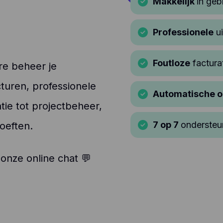
Makkelijk
in geb
Professionele
ui
Foutloze
factura
re beheer je
cturen, professionele
Automatische 
atie tot projectbeheer,
7 op 7
ondersteu
oeften.
 onze online chat 💬