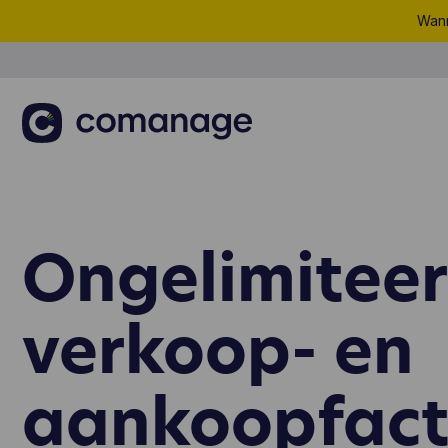
Wann
Ongelimitee
verkoop- en
aankoopfact