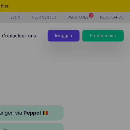
t
hier
.
2
BLOG
HELP CENTER
VACATURES
NEDERLANDS
Contacteer ons
Inloggen
Proefperiode
vangen via
Peppol