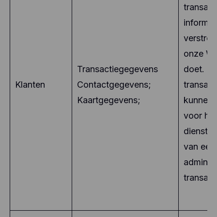
transact
informat
verstrek
onze We
Transactiegegevens
doet. D
Klanten
Contactgegevens;
transac
Kaartgegevens;
kunnen 
voor het
diensten
van een
administ
transact