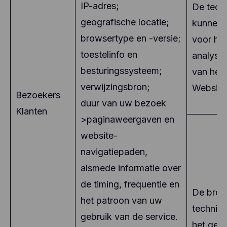
IP-adres;
De tech
geografische locatie;
kunnen 
browsertype en -versie;
voor het
toestelinfo en
analyse
besturingssysteem;
van het 
verwijzingsbron;
Website
Bezoekers
duur van uw bezoek
Klanten
>paginaweergaven en
website-
navigatiepaden,
alsmede informatie over
de timing, frequentie en
De bron
het patroon van uw
technis
gebruik van de service.
het gebr