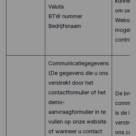
kunnen 
Valuta
om uw g
BTW nummer
Website
Bedrijfsnaam
mogelijk
controle
Communicatiegegevens
(De gegevens die u ons
verstrekt door het
contactformulier of het
De bron
demo-
communi
aanvraagformulier in te
is de in
vullen op onze website
verstre
of wanneer u contact
ons con