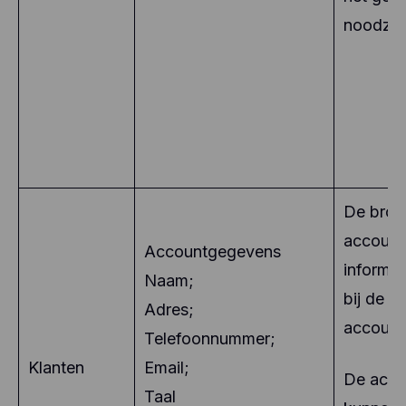
noodzak
De bron
account
Accountgegevens
informat
Naam;
bij de c
Adres;
account
Telefoonnummer;
Klanten
Email;
De acco
Taal