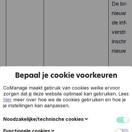
De bron
nieuwsb
de infor
verstre
inschrijf
nieuwsbr
Bepaal je cookie voorkeuren
De nieu
CoManage maakt gebruik van cookies welke ervoor
zorgen dat jij deze website optimaal kan gebruiken.
worden 
Lees
Nieuwsbriefgegevens
hier
meer over hoe we de cookies gebruiken en hoe je
nieuwsb
(direct marketing):
je instellingen kan aanpassen.
Bezoekers
Platform
Voornaam;
Noodzakelijke/technische cookies
nieuws,
Klanten
Familienaam
Deze cookies verzamelen gegevens om de
Functionele cookies
winactie