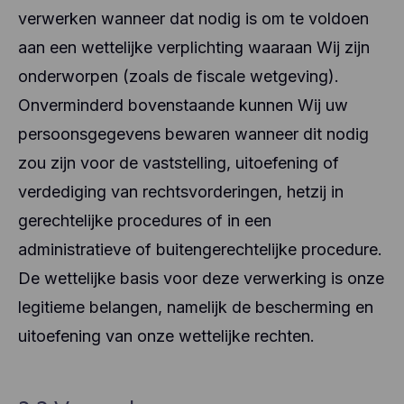
de servers van Facebook, mogelijk in de VS.
andere informatie en worden niet gedeeld met
verwerken wanneer dat nodig is om te voldoen
andere partijen.
aan een wettelijke verplichting waaraan Wij zijn
Hotjar helpt de ervaring van onze gebruikers beter
te begrijpen (bv. hoeveel tijd ze doorbrengen op
onderworpen (zoals de fiscale wetgeving).
welke pagina's, welke links ze verkiezen aan te
klikken, wat gebruikers wel en niet leuk vinden,
Onverminderd bovenstaande kunnen Wij uw
enz.). Hotjar gebruikt cookies en andere
persoonsgegevens bewaren wanneer dit nodig
technologieën om gegevens te verzamelen over
het gedrag van onze gebruikers en hun apparaten.
zou zijn voor de vaststelling, uitoefening of
Hotjar slaat deze informatie op in een
verdediging van rechtsvorderingen, hetzij in
gepseudonimiseerd gebruikersprofiel. Noch Hotjar,
noch wij zullen deze informatie ooit gebruiken om
gerechtelijke procedures of in een
individuele gebruikers te identificeren of te
koppelen aan verdere gegevens over een
administratieve of buitengerechtelijke procedure.
individuele gebruiker.
De wettelijke basis voor deze verwerking is onze
legitieme belangen, namelijk de bescherming en
uitoefening van onze wettelijke rechten.