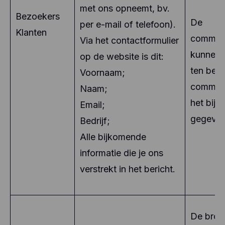
met ons opneemt, bv.
Bezoekers
De
per e-mail of telefoon).
Klanten
communi
Via het contactformulier
kunnen 
op de website is dit:
ten beh
Voornaam;
communi
Naam;
het bij
Email;
gegeven
Bedrijf;
Alle bijkomende
informatie die je ons
verstrekt in het bericht.
De bron