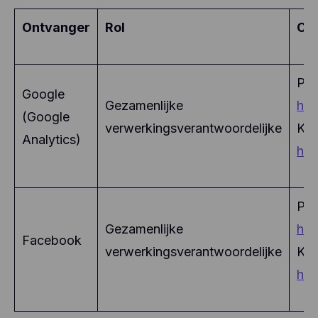
Ontvanger
Rol
Con
Pri
Google
Gezamenlijke
htt
(Google
verwerkingsverantwoordelijke
Kan
Analytics)
htt
Pri
Gezamenlijke
htt
Facebook
verwerkingsverantwoordelijke
Kan
htt