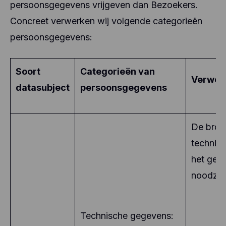
persoonsgegevens vrijgeven dan Bezoekers.
Concreet verwerken wij volgende categorieën
persoonsgegevens:
Soort
Categorieën van
Verwer
datasubject
persoonsgegevens
De bron
technis
het gebr
noodzak
Technische gegevens: