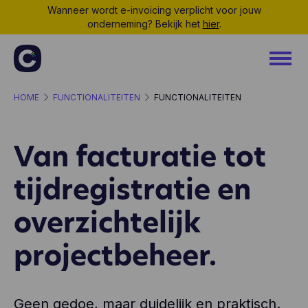
Wanneer wordt e-invoicing verplicht voor jouw
onderneming? Bekijk het
hier
.
HOME
FUNCTIONALITEITEN
FUNCTIONALITEITEN
Van facturatie tot
tijdregistratie en
overzichtelijk
projectbeheer.
Geen gedoe, maar duidelijk en praktisch.