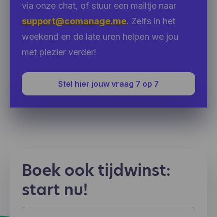
via onze chat, of stuur een mailtje naar
support@comanage.me
. Zelfs in het
weekend en de late uren helpen we jou
met plezier verder!
Stel hier jouw vraag 7 op 7
Boek ook tijdwinst:
start nu!