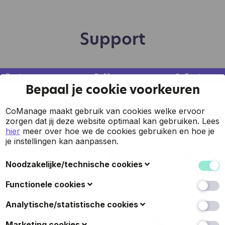
Support
Feature
CoManage
OnFact
Bepaal je cookie voorkeuren
7 op 7 support
E-mail
Support via mail
CoManage maakt gebruik van cookies welke ervoor
zorgen dat jij deze website optimaal kan gebruiken.
Lees
Support via online
Tijdens werkuren
hier
meer over hoe we de cookies gebruiken en hoe je
chat
je instellingen kan aanpassen.
Telefonisch
support
Noodzakelijke/technische cookies
Deze cookies verzamelen gegevens om de
Functionele cookies
gebruiksvriendelijkheid van de website en de ervaring
van de bezoekers te verbeteren (zoals u herkennen
Ook bekend als 'voorkeurscookies': met deze cookies
Analytische/statistische cookies
Vergelijk CoManage met
wanneer u terugkeert naar de website, uw
kan een website keuzes onthouden die u in het
gebruikersnaam en taal- of landkeuze onthouden, en
verleden hebt gemaakt, zoals welke taal u verkiest, of
Deze cookies verzamelen gegevens over hoe de
Marketing cookies