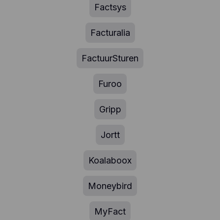
Factsys
welke pagina's, welke links ze verkiezen aan te
klikken, wat gebruikers wel en niet leuk vinden,
enz.). Hotjar gebruikt cookies en andere
Facturalia
technologieën om gegevens te verzamelen over
het gedrag van onze gebruikers en hun apparaten.
Hotjar slaat deze informatie op in een
FactuurSturen
gepseudonimiseerd gebruikersprofiel. Noch Hotjar,
noch wij zullen deze informatie ooit gebruiken om
Furoo
individuele gebruikers te identificeren of te
koppelen aan verdere gegevens over een
individuele gebruiker.
Gripp
Jortt
Koalaboox
Moneybird
MyFact