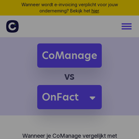
Wanneer wordt e-invoicing verplicht voor jouw
onderneming? Bekijk het
hier
.
CoManage
vs
OnFact
Wanneer je CoManage vergelijkt met