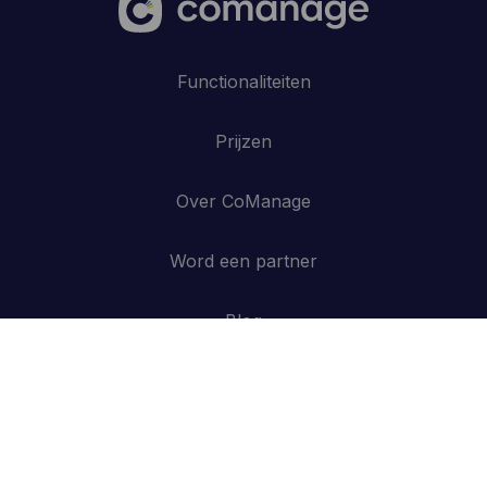
Functionaliteiten
Prijzen
Over CoManage
Word een partner
Blog
Contacteer ons
API