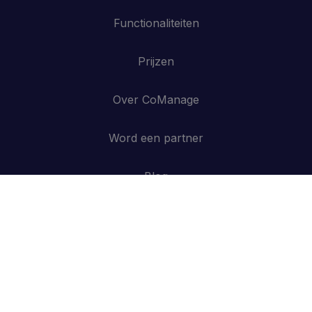
Functionaliteiten
Prijzen
Over CoManage
Word een partner
Blog
Contacteer ons
API
Inloggen