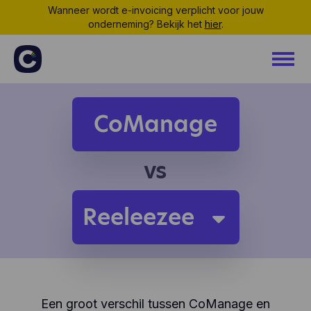
Wanneer wordt e-invoicing verplicht voor jouw
onderneming? Bekijk het
hier
.
CoManage
vs
Reeleezee
Een groot verschil tussen CoManage en