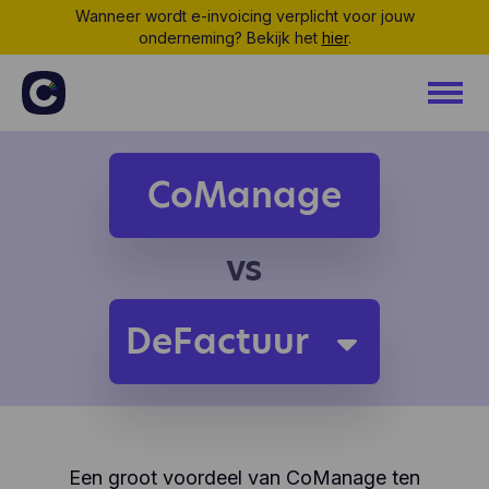
Wanneer wordt e-invoicing verplicht voor jouw
onderneming? Bekijk het
hier
.
CoManage
vs
DeFactuur
Een groot voordeel van CoManage ten