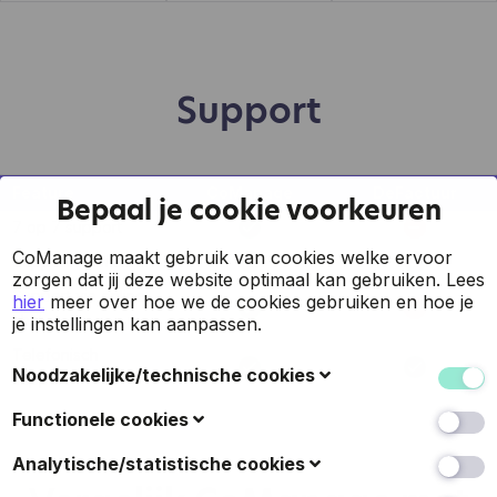
Support
Feature
CoManage
DeFactuur
Bepaal je cookie voorkeuren
7 op 7 support
CoManage maakt gebruik van cookies welke ervoor
Support via mail
zorgen dat jij deze website optimaal kan gebruiken.
Lees
Support via online
hier
meer over hoe we de cookies gebruiken en hoe je
chat
je instellingen kan aanpassen.
Telefonisch
Noodzakelijke/technische cookies
support
Deze cookies verzamelen gegevens om de
Functionele cookies
gebruiksvriendelijkheid van de website en de ervaring
van de bezoekers te verbeteren (zoals u herkennen
Ook bekend als 'voorkeurscookies': met deze cookies
Analytische/statistische cookies
wanneer u terugkeert naar de website, uw
kan een website keuzes onthouden die u in het