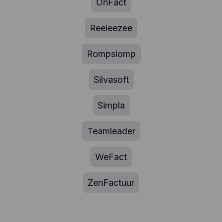
OnFact
Reeleezee
Rompslomp
Silvasoft
Simpla
Teamleader
WeFact
ZenFactuur