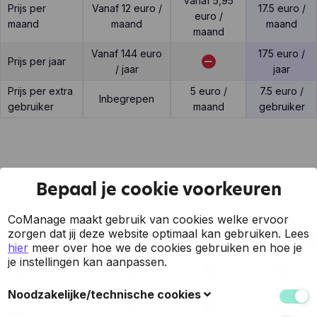
Vanaf 5,95
Prijs per
Vanaf 12 euro /
17.5 euro /
euro /
maand
maand
maand
maand
Vanaf 144 euro
175 euro /
Prijs per jaar
/ jaar
jaar
Prijs per extra
5 euro /
7.5 euro /
Inbegrepen
gebruiker
maand
gebruiker
Support
Bepaal je cookie voorkeuren
CoManage maakt gebruik van cookies welke ervoor
zorgen dat jij deze website optimaal kan gebruiken.
Lees
Feature
MyFact
Silvasoft
CoManage
hier
meer over hoe we de cookies gebruiken en hoe je
je instellingen kan aanpassen.
7 op 7
support
Noodzakelijke/technische cookies
Support via
mail