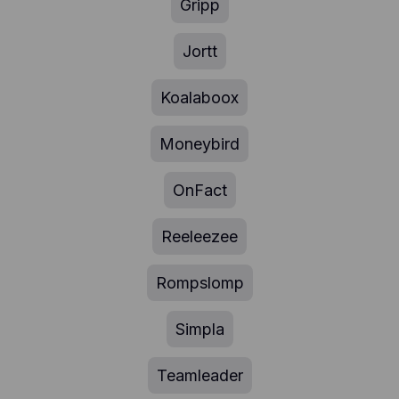
Gripp
Jortt
Koalaboox
Moneybird
OnFact
Reeleezee
Rompslomp
Simpla
Teamleader