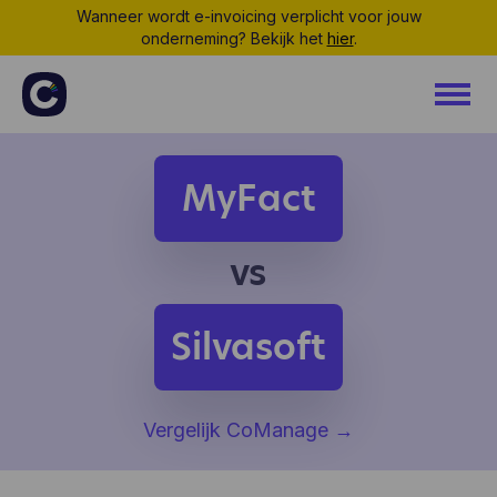
Wanneer wordt e-invoicing verplicht voor jouw
onderneming? Bekijk het
hier
.
MyFact
vs
Silvasoft
Vergelijk CoManage
→