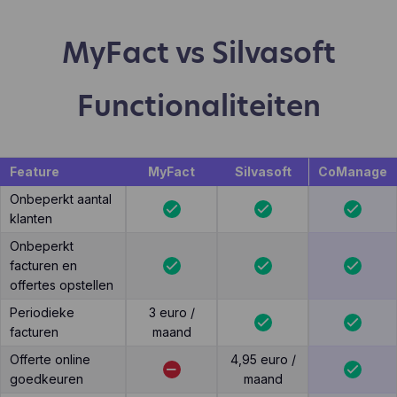
MyFact vs Silvasoft
Functionaliteiten
Feature
MyFact
Silvasoft
CoManage
Onbeperkt aantal
klanten
Onbeperkt
facturen en
offertes opstellen
Periodieke
3 euro /
facturen
maand
Offerte online
4,95 euro /
goedkeuren
maand