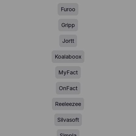
Furoo
Gripp
Jortt
Koalaboox
MyFact
OnFact
Reeleezee
Silvasoft
Simpla