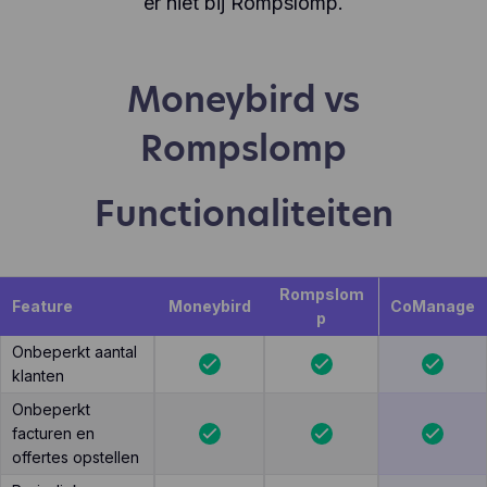
er niet bij Rompslomp.
Moneybird vs
Rompslomp
Functionaliteiten
Rompslom
Feature
Moneybird
CoManage
p
Onbeperkt aantal
klanten
Onbeperkt
facturen en
offertes opstellen