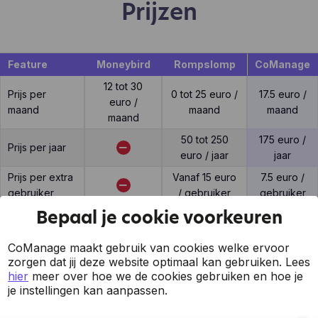
Prijzen
Feature
Moneybird
Rompslomp
CoManage
12 tot 30
Prijs per
0 tot 25 euro /
17.5 euro /
euro /
maand
maand
maand
maand
50 tot 250
175 euro /
Prijs per jaar
euro / jaar
jaar
Prijs per extra
Vanaf 15 euro
7.5 euro /
gebruiker
/ gebruiker
gebruiker
Bepaal je cookie voorkeuren
CoManage maakt gebruik van cookies welke ervoor
zorgen dat jij deze website optimaal kan gebruiken.
Lees
Support
hier
meer over hoe we de cookies gebruiken en hoe je
je instellingen kan aanpassen.