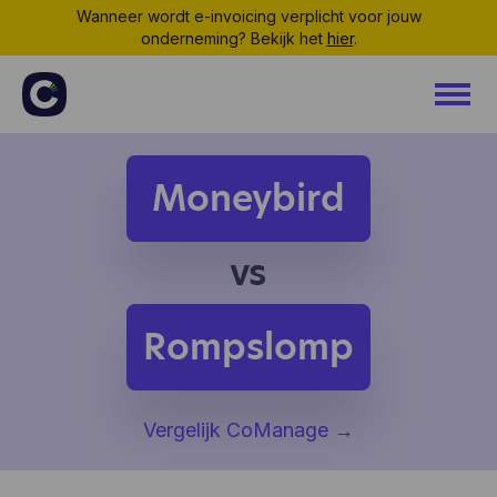
Wanneer wordt e-invoicing verplicht voor jouw
onderneming? Bekijk het
hier
.
Moneybird
vs
Rompslomp
Vergelijk CoManage
→