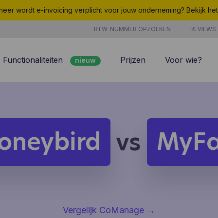
eer wordt e-invoicing verplicht voor jouw onderneming? Bekijk he
BTW-NUMMER OPZOEKEN
REVIEWS
Functionaliteiten
Prijzen
Voor wie?
nieuw
nieuw
Peppol
7/7 support
Facturatie
Kosten
nieuw
Klantenbeheer
Uurregistratie
oneybird
MyFa
vs
Offertes
Producten & Diensten
nieuw
nieuw
Projectbeheer
CoManage AI
Analyse
Vergelijk CoManage
→