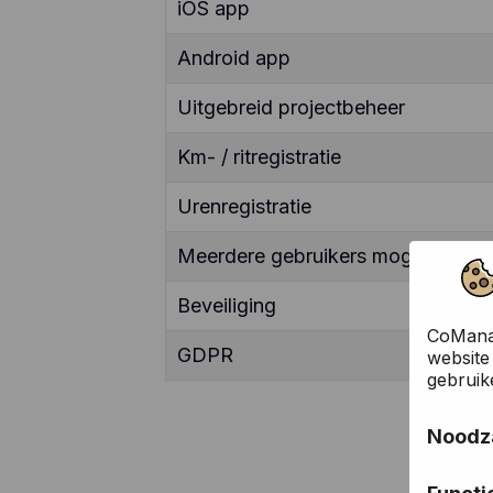
iOS app
Android app
Uitgebreid projectbeheer
Km- / ritregistratie
Urenregistratie
Meerdere gebruikers mogelijk
Beveiliging
CoManag
GDPR
website
gebruik
Noodza
Deze co