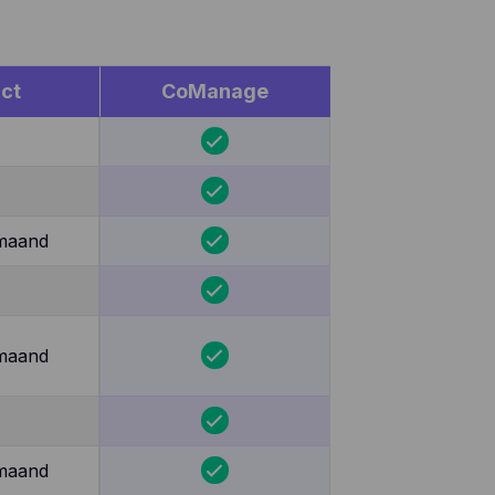
ct
CoManage
 maand
 maand
 maand