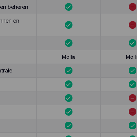
ten beheren
nnen en
Mollie
Molli
trale