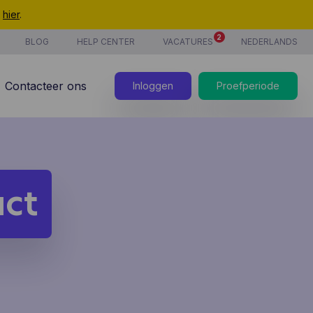
t
hier
.
2
BLOG
HELP CENTER
VACATURES
NEDERLANDS
Contacteer ons
Inloggen
Proefperiode
ct