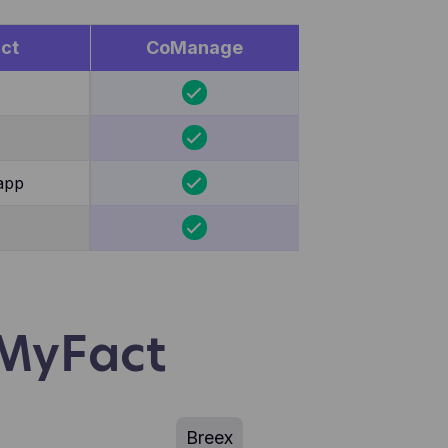
en,
egevens
ct
CoManage
miseerd
e ooit
pelen
app
 MyFact
Breex