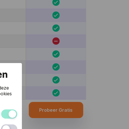
en
deze
okies
Probeer Gratis
 van de