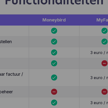
Functionaliteiten
Moneybird
MyFa
tellen
3 euro /
r factuur /
3 euro /
beheer
3 euro /