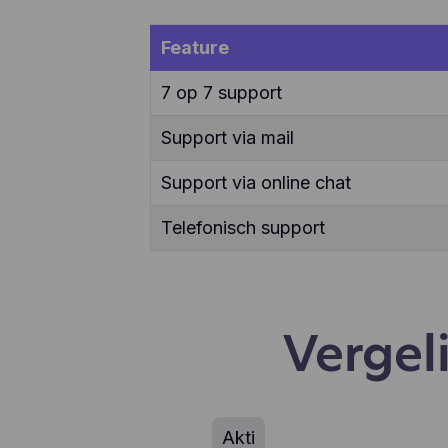
ver
enz
Feature
te 
app
7 op 7 support
geb
geb
aan
Support via mail
Support via online chat
Telefonisch support
Vergel
Akti