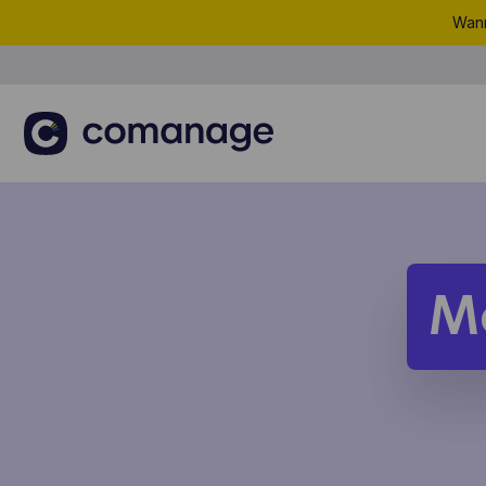
Wann
M