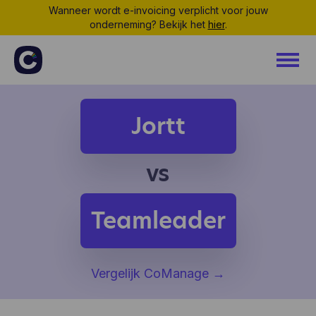
Wanneer wordt e-invoicing verplicht voor jouw
onderneming? Bekijk het
hier
.
Jortt
vs
Teamleader
Vergelijk CoManage
→