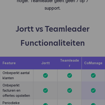
hoger. Teamleader geeft geen 7 op 7
support.
Jortt vs Teamleader
Functionaliteiten
Teamleade
Feature
Jortt
CoManage
r
Onbeperkt aantal
klanten
Onbeperkt
facturen en
offertes opstellen
Periodieke