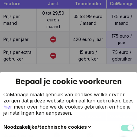
Feature
Jortt
Teamleader
CoManage
0 tot 29,50
Prijs per
35 tot 99 euro
17.5 euro /
euro /
maand
/ maand
maand
maand
175 euro /
Prijs per jaar
420 euro / jaar
jaar
Prijs per extra
15 euro /
7.5 euro /
gebruiker
gebruiker
gebruiker
Bepaal je cookie voorkeuren
Support
CoManage maakt gebruik van cookies welke ervoor
zorgen dat jij deze website optimaal kan gebruiken.
Lees
hier
meer over hoe we de cookies gebruiken en hoe je
je instellingen kan aanpassen.
Feature
Jortt
Teamleader
CoManage
7 op 7 support
Noodzakelijke/technische cookies
Support via mail