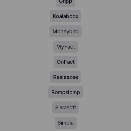
Gripp
Koalaboox
Moneybird
MyFact
OnFact
Reeleezee
Rompslomp
Silvasoft
Simpla