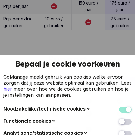
150 euro /
175 euro /
Prijs per jaar
jaar
jaar
Prijs per extra
10 euro /
7.5 euro /
gebruiker
gebruiker
gebruiker
Support
Bepaal je cookie voorkeuren
CoManage maakt gebruik van cookies welke ervoor
Feature
Gripp
Simpla
CoManage
zorgen dat jij deze website optimaal kan gebruiken.
Lees
hier
meer over hoe we de cookies gebruiken en hoe je
7 op 7 support
je instellingen kan aanpassen.
Support via mail
Noodzakelijke/technische cookies
Support via
online chat
Deze cookies verzamelen gegevens om de
Functionele cookies
gebruiksvriendelijkheid van de website en de ervaring
Telefonisch
van de bezoekers te verbeteren (zoals u herkennen
Ook bekend als 'voorkeurscookies': met deze cookies
Analytische/statistische cookies
support