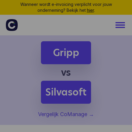
Wanneer wordt e-invoicing verplicht voor jouw
onderneming? Bekijk het
hier
.
Gripp
vs
Silvasoft
Vergelijk CoManage
→