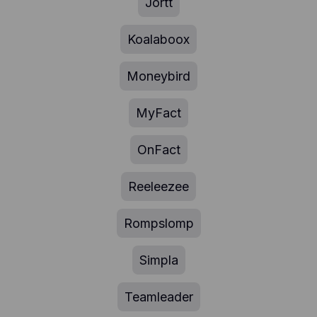
Jortt
Koalaboox
Moneybird
MyFact
OnFact
Reeleezee
Rompslomp
Simpla
Teamleader