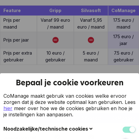
Feature
Gripp
Silvasoft
CoManage
Prijs per
Vanaf 99 euro
Vanaf 5,95
17.5 euro /
maand
/ maand
euro / maand
maand
175 euro /
Prijs per jaar
jaar
Prijs per extra
10 euro /
5 euro /
7.5 euro /
gebruiker
gebruiker
maand
gebruiker
Bepaal je cookie voorkeuren
Support
CoManage maakt gebruik van cookies welke ervoor
zorgen dat jij deze website optimaal kan gebruiken.
Lees
hier
meer over hoe we de cookies gebruiken en hoe je
je instellingen kan aanpassen.
Feature
Gripp
Silvasoft
CoManage
7 op 7 support
Noodzakelijke/technische cookies
Support via mail