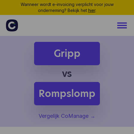
Wanneer wordt e-invoicing verplicht voor jouw
onderneming? Bekijk het
hier
.
Gripp
vs
Rompslomp
Vergelijk CoManage
→