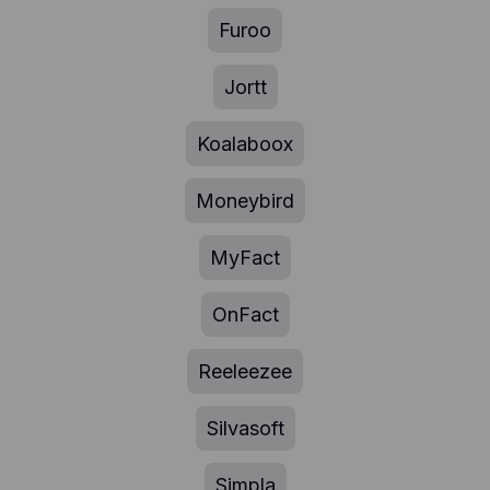
Furoo
Jortt
Koalaboox
Moneybird
MyFact
OnFact
Reeleezee
Silvasoft
Simpla