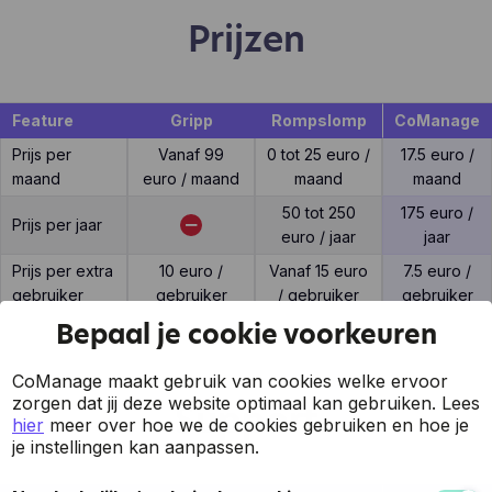
Prijzen
Feature
Gripp
Rompslomp
CoManage
Prijs per
Vanaf 99
0 tot 25 euro /
17.5 euro /
maand
euro / maand
maand
maand
50 tot 250
175 euro /
Prijs per jaar
euro / jaar
jaar
Prijs per extra
10 euro /
Vanaf 15 euro
7.5 euro /
gebruiker
gebruiker
/ gebruiker
gebruiker
Bepaal je cookie voorkeuren
CoManage maakt gebruik van cookies welke ervoor
zorgen dat jij deze website optimaal kan gebruiken.
Lees
Support
hier
meer over hoe we de cookies gebruiken en hoe je
je instellingen kan aanpassen.