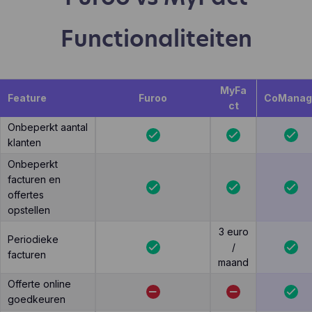
Functionaliteiten
MyFa
Feature
Furoo
CoManag
ct
Onbeperkt aantal
klanten
Onbeperkt
facturen en
offertes
opstellen
3 euro
Periodieke
/
facturen
maand
Offerte online
goedkeuren