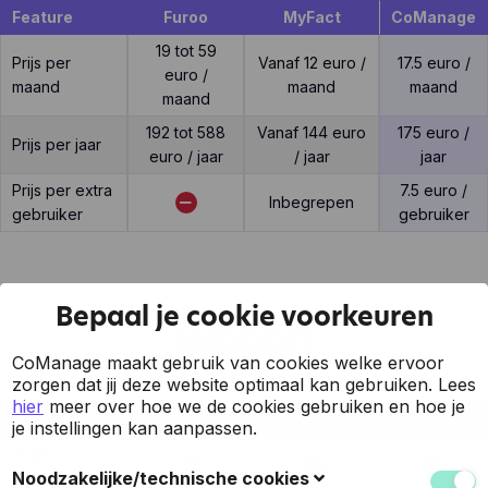
Feature
Furoo
MyFact
CoManage
19 tot 59
Prijs per
Vanaf 12 euro /
17.5 euro /
euro /
maand
maand
maand
maand
192 tot 588
Vanaf 144 euro
175 euro /
Prijs per jaar
euro / jaar
/ jaar
jaar
Prijs per extra
7.5 euro /
Inbegrepen
gebruiker
gebruiker
Bepaal je cookie voorkeuren
Support
CoManage maakt gebruik van cookies welke ervoor
zorgen dat jij deze website optimaal kan gebruiken.
Lees
hier
meer over hoe we de cookies gebruiken en hoe je
Feature
Furoo
MyFact
CoManage
je instellingen kan aanpassen.
7 op 7
support
Noodzakelijke/technische cookies