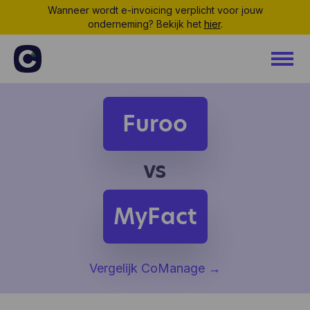
Wanneer wordt e-invoicing verplicht voor jouw
onderneming? Bekijk het
hier
.
Furoo
vs
MyFact
Vergelijk CoManage
→