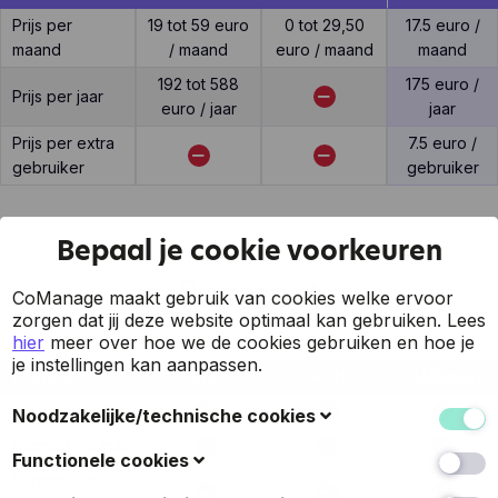
Prijs per
19 tot 59 euro
0 tot 29,50
17.5 euro /
maand
/ maand
euro / maand
maand
192 tot 588
175 euro /
Prijs per jaar
euro / jaar
jaar
Prijs per extra
7.5 euro /
gebruiker
gebruiker
Bepaal je cookie voorkeuren
Support
CoManage maakt gebruik van cookies welke ervoor
zorgen dat jij deze website optimaal kan gebruiken.
Lees
hier
meer over hoe we de cookies gebruiken en hoe je
je instellingen kan aanpassen.
Feature
Furoo
Jortt
CoManage
7 op 7 support
Noodzakelijke/technische cookies
Support via mail
Deze cookies verzamelen gegevens om de
Functionele cookies
gebruiksvriendelijkheid van de website en de ervaring
Support via