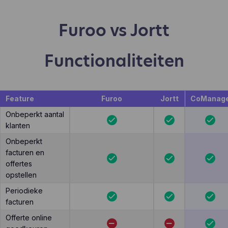
Furoo vs Jortt
Functionaliteiten
Feature
Furoo
Jortt
CoManag
Onbeperkt aantal
klanten
Onbeperkt
facturen en
offertes
opstellen
Periodieke
facturen
Offerte online