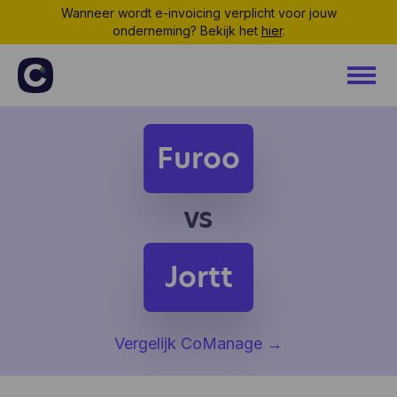
Wanneer wordt e-invoicing verplicht voor jouw
onderneming? Bekijk het
hier
.
Furoo
vs
Jortt
Vergelijk CoManage
→