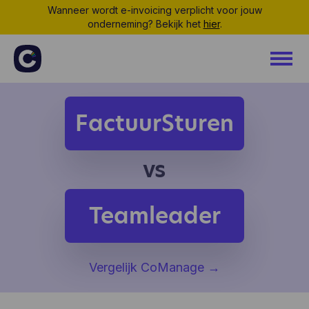
Wanneer wordt e-invoicing verplicht voor jouw
onderneming? Bekijk het
hier
.
FactuurSturen
vs
Teamleader
Vergelijk CoManage
→