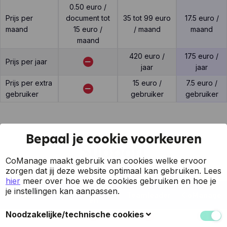
0.50 euro /
Prijs per
document tot
35 tot 99 euro
17.5 euro /
maand
15 euro /
/ maand
maand
maand
420 euro /
175 euro /
Prijs per jaar
jaar
jaar
Prijs per extra
15 euro /
7.5 euro /
gebruiker
gebruiker
gebruiker
Bepaal je cookie voorkeuren
Support
CoManage maakt gebruik van cookies welke ervoor
zorgen dat jij deze website optimaal kan gebruiken.
Lees
hier
meer over hoe we de cookies gebruiken en hoe je
FactuurStur
je instellingen kan aanpassen.
Feature
Teamleader
CoManage
en
Noodzakelijke/technische cookies
7 op 7 support