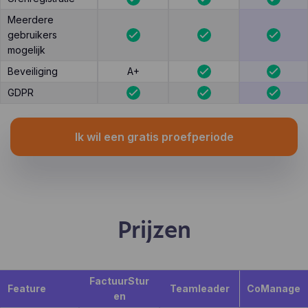
Meerdere
gebruikers
mogelijk
Beveiliging
A+
GDPR
Ik wil een gratis proefperiode
Prijzen
FactuurStur
Feature
Teamleader
CoManage
en