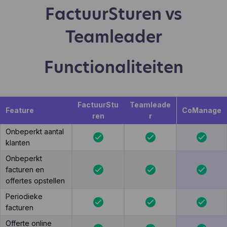
FactuurSturen vs
Teamleader
Functionaliteiten
FactuurStu
Teamleade
Feature
CoManage
ren
r
Onbeperkt aantal
klanten
Onbeperkt
facturen en
offertes opstellen
Periodieke
facturen
Offerte online