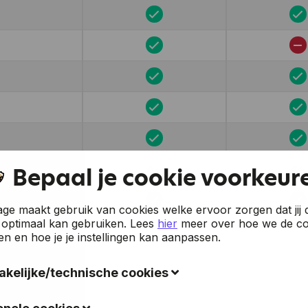
Bepaal je cookie voorkeur
A+
A+
e maakt gebruik van cookies welke ervoor zorgen dat jij 
 optimaal kan gebruiken.
Lees
hier
meer over hoe we de co
en en hoe je je instellingen kan aanpassen.
kelijke/technische cookies
okies verzamelen gegevens om de gebruiksvriendelijkheid