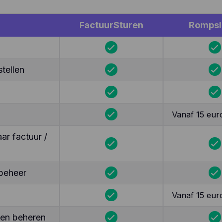
FactuurSturen
Romps
tellen
Vanaf 15 eur
r factuur /
beheer
Vanaf 15 eur
ten beheren