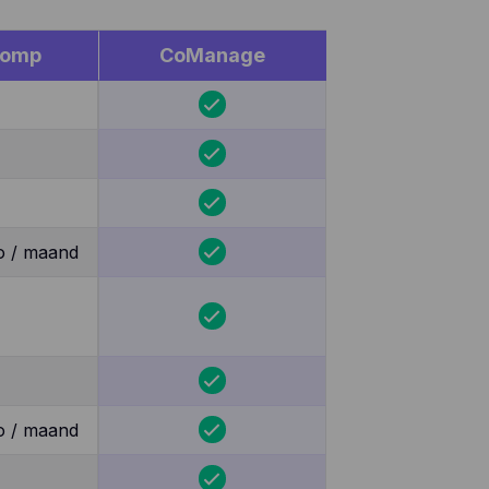
lomp
CoManage
o / maand
o / maand