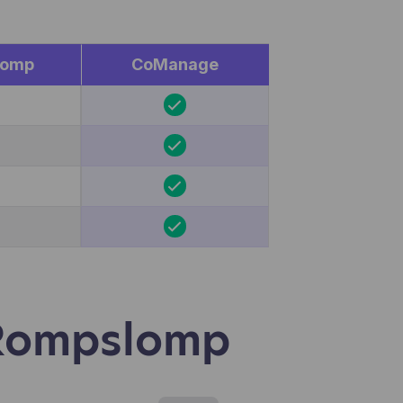
en,
egevens
lomp
CoManage
miseerd
e ooit
pelen
 Rompslomp