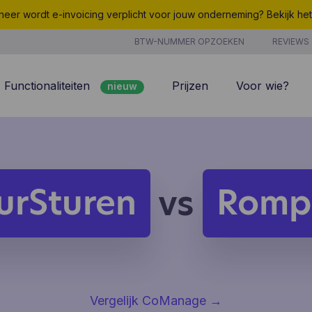
eer wordt e-invoicing verplicht voor jouw onderneming? Bekijk he
BTW-NUMMER OPZOEKEN
REVIEWS
Functionaliteiten
Prijzen
Voor wie?
nieuw
nieuw
Peppol
7/7 support
Facturatie
Kosten
nieuw
Klantenbeheer
Uurregistratie
urSturen
Romp
vs
Offertes
Producten & Diensten
nieuw
nieuw
Projectbeheer
CoManage AI
Analyse
Vergelijk CoManage
→