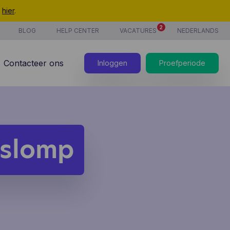
t
hier
.
2
BLOG
HELP CENTER
VACATURES
NEDERLANDS
Contacteer ons
Inloggen
Proefperiode
slomp