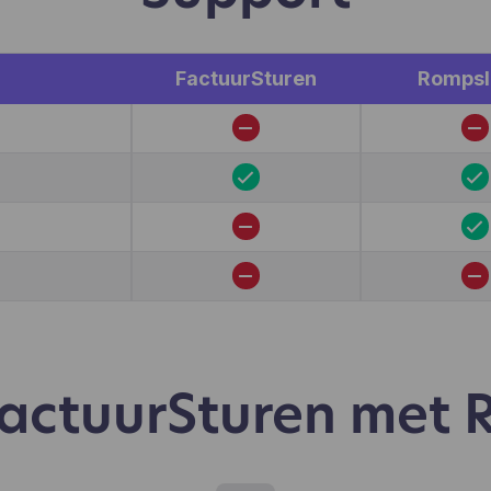
kiezen aan te klikken, wat gebruikers wel en niet leuk vind
.). Hotjar gebruikt cookies en andere technologieën om g
verzamelen over het gedrag van onze gebruikers en hun
FactuurSturen
Romps
araten. Hotjar slaat deze informatie op in een gepseudoni
ruikersprofiel. Noch Hotjar, noch wij zullen deze informati
ruiken om individuele gebruikers te identificeren of te kop
 verdere gegevens over een individuele gebruiker.
 FactuurSturen met