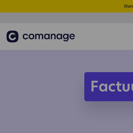
Wann
Factu