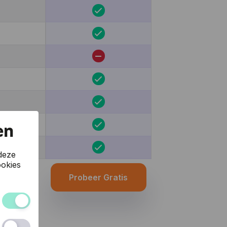
en
deze
okies
Probeer Gratis
 van de