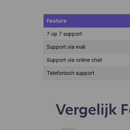
ver
enz
te 
Feature
app
geb
geb
7 op 7 support
aan
Support via mail
Support via online chat
Telefonisch support
Vergelijk