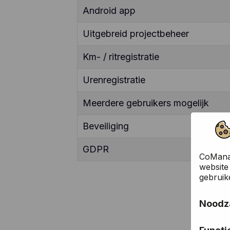
Android app
Uitgebreid projectbeheer
Km- / ritregistratie
Urenregistratie
Meerdere gebruikers mogelijk
Beveiliging
GDPR
CoManag
website
gebruik
Noodza
Deze co