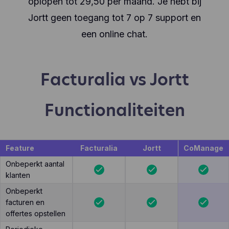
oplopen tot 29,50 per maand. Je hebt bij
Jortt geen toegang tot 7 op 7 support en
een online chat.
Facturalia vs Jortt
Functionaliteiten
Feature
Facturalia
Jortt
CoManage
Onbeperkt aantal
klanten
Onbeperkt
facturen en
offertes opstellen