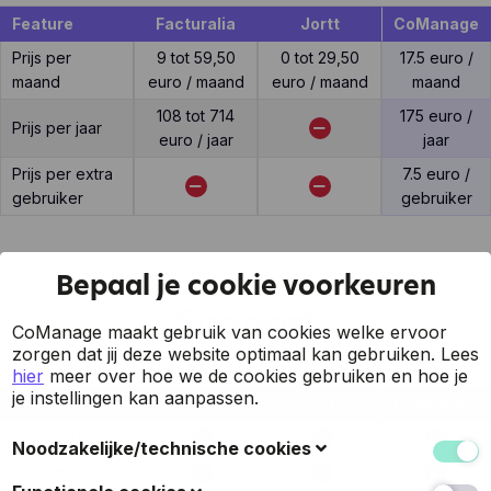
Feature
Facturalia
Jortt
CoManage
Prijs per
9 tot 59,50
0 tot 29,50
17.5 euro /
maand
euro / maand
euro / maand
maand
108 tot 714
175 euro /
Prijs per jaar
euro / jaar
jaar
Prijs per extra
7.5 euro /
gebruiker
gebruiker
Bepaal je cookie voorkeuren
Support
CoManage maakt gebruik van cookies welke ervoor
zorgen dat jij deze website optimaal kan gebruiken.
Lees
hier
meer over hoe we de cookies gebruiken en hoe je
je instellingen kan aanpassen.
Feature
Facturalia
Jortt
CoManage
7 op 7 support
Noodzakelijke/technische cookies
Support via mail
Deze cookies verzamelen gegevens om de