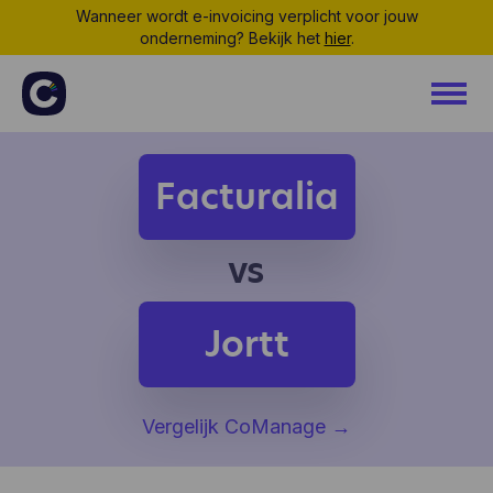
Wanneer wordt e-invoicing verplicht voor jouw
onderneming? Bekijk het
hier
.
Facturalia
vs
Jortt
Vergelijk CoManage
→