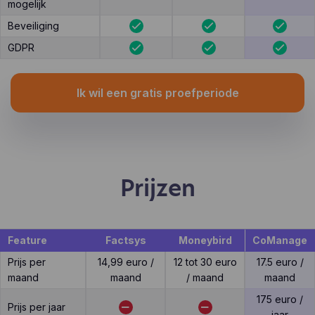
mogelijk
Beveiliging
GDPR
Ik wil een gratis proefperiode
Prijzen
Feature
Factsys
Moneybird
CoManage
Prijs per
14,99 euro /
12 tot 30 euro
17.5 euro /
maand
maand
/ maand
maand
175 euro /
Prijs per jaar
jaar