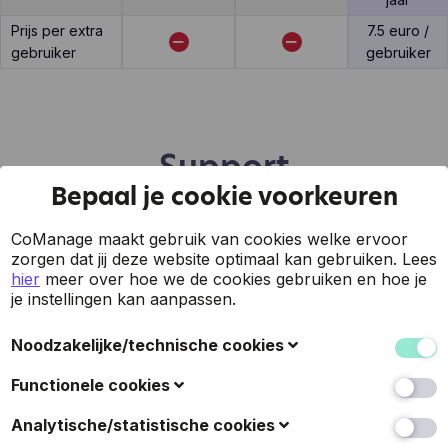
Prijs per extra
7.5 euro /
gebruiker
gebruiker
Support
Bepaal je cookie voorkeuren
CoManage maakt gebruik van cookies welke ervoor
Feature
Factsys
Moneybird
CoManage
zorgen dat jij deze website optimaal kan gebruiken.
Lees
7 op 7 support
hier
meer over hoe we de cookies gebruiken en hoe je
je instellingen kan aanpassen.
Support via mail
Support via
Noodzakelijke/technische cookies
online chat
Deze cookies verzamelen gegevens om de
Functionele cookies
Telefonisch
gebruiksvriendelijkheid van de website en de ervaring
support
van de bezoekers te verbeteren (zoals u herkennen
Ook bekend als 'voorkeurscookies': met deze cookies
Analytische/statistische cookies
wanneer u terugkeert naar de website, uw
kan een website keuzes onthouden die u in het