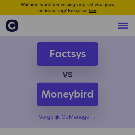
Wanneer wordt e-invoicing verplicht voor jouw
onderneming? Bekijk het
hier
.
Factsys
vs
Moneybird
Vergelijk CoManage
→