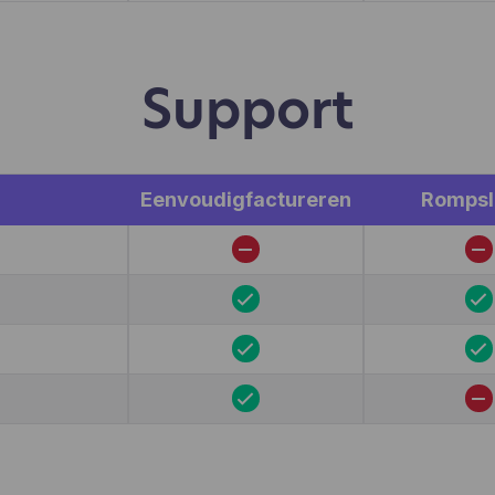
kiezen aan te klikken, wat gebruikers wel en niet leuk vind
.). Hotjar gebruikt cookies en andere technologieën om g
verzamelen over het gedrag van onze gebruikers en hun
araten. Hotjar slaat deze informatie op in een gepseudoni
Support
ruikersprofiel. Noch Hotjar, noch wij zullen deze informati
ruiken om individuele gebruikers te identificeren of te kop
 verdere gegevens over een individuele gebruiker.
Eenvoudigfactureren
Romps