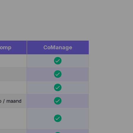
lomp
CoManage
o / maand