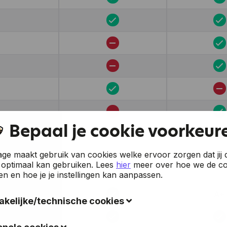
Bepaal je cookie voorkeur
e maakt gebruik van cookies welke ervoor zorgen dat jij 
5 gebruikers voor 9
 optimaal kan gebruiken.
Lees
hier
meer over hoe we de co
euro / maand
en en hoe je je instellingen kan aanpassen.
A+
kelijke/technische cookies
okies verzamelen gegevens om de gebruiksvriendelijkheid