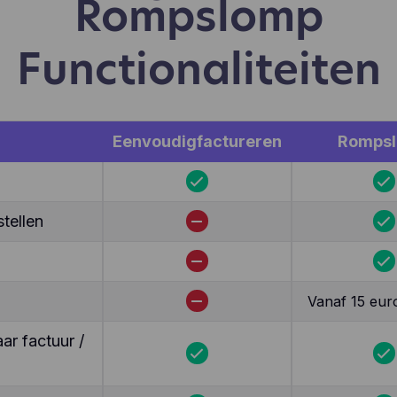
Rompslomp
Functionaliteiten
Eenvoudigfactureren
Romps
tellen
Vanaf 15 eur
r factuur /