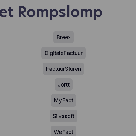
met Rompslomp
Breex
DigitaleFactuur
FactuurSturen
Jortt
MyFact
Silvasoft
WeFact