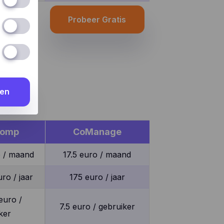
naam en
Probeer Gratis
site
t
 taal u
ich
ik
n, hoe
ers
den
 kunnen
ijn
oogle”).
te
oor de
lomp
CoManage
ite
n
,
ite, wat
o / maand
17.5 euro / maand
onze
Manage
ro / jaar
175 euro / jaar
 niet
 andere
euro /
7.5 euro / gebruiker
n (bv.
ker