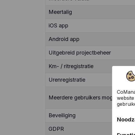
Meertalig
iOS app
Android app
Uitgebreid projectbeheer
Km- / ritregistratie
Urenregistratie
CoManag
Meerdere gebruikers mogelijk
website
gebruik
Beveiliging
Noodza
GDPR
Deze co