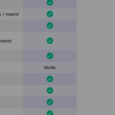
o / maand
 maand
Mollie