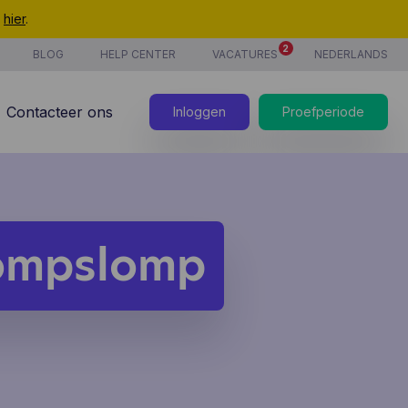
t
hier
.
2
BLOG
HELP CENTER
VACATURES
NEDERLANDS
Contacteer ons
Inloggen
Proefperiode
ompslomp