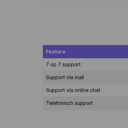
ver
enz
te 
app
geb
geb
aan
Feature
7 op 7 support
Support via mail
Support via online chat
Telefonisch support