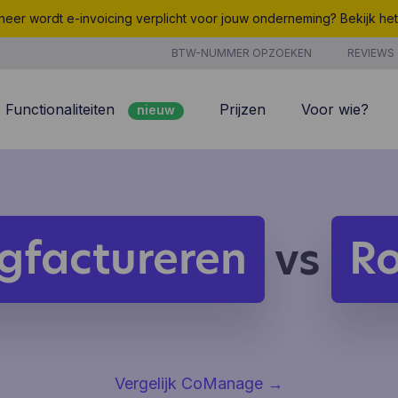
eer wordt e-invoicing verplicht voor jouw onderneming? Bekijk he
BTW-NUMMER OPZOEKEN
REVIEWS
Functionaliteiten
Prijzen
Voor wie?
nieuw
nieuw
Peppol
7/7 support
Facturatie
Kosten
nieuw
Klantenbeheer
Uurregistratie
gfactureren
R
vs
Offertes
Producten & Diensten
nieuw
nieuw
Projectbeheer
CoManage AI
Analyse
Vergelijk CoManage
→