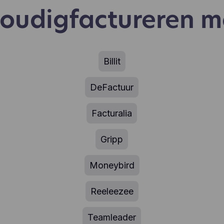
nvoudigfactureren 
Billit
DeFactuur
Facturalia
Gripp
Moneybird
Reeleezee
Teamleader