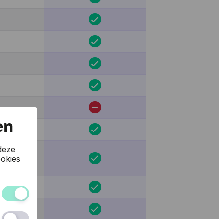
en
deze
okies
 van de