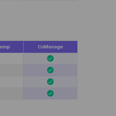
en,
egevens
miseerd
e ooit
pelen
lomp
CoManage