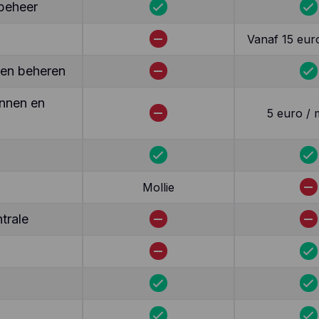
beheer
Vanaf 15 eur
ten beheren
nnen en
5 euro /
Mollie
trale