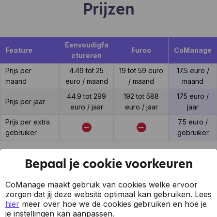
Prijzen
Eenvoudigfa
Feature
Furoo
CoManage
ctureren
Prijs per
4.49 tot 25
19 tot 59 euro
17.5 euro /
maand
euro / maand
/ maand
maand
44.9 tot 299
192 tot 588
175 euro /
Prijs per jaar
euro / jaar
euro / jaar
jaar
Prijs per extra
7.5 euro /
gebruiker
gebruiker
Bepaal je cookie voorkeuren
Support
CoManage maakt gebruik van cookies welke ervoor
zorgen dat jij deze website optimaal kan gebruiken.
Lees
hier
meer over hoe we de cookies gebruiken en hoe je
je instellingen kan aanpassen.