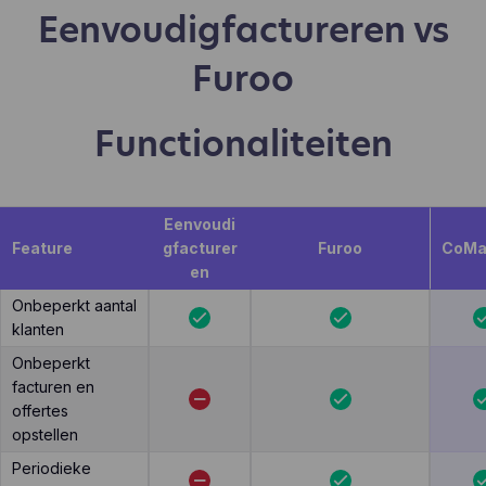
Eenvoudigfactureren vs
Furoo
Functionaliteiten
Eenvoudi
Feature
gfacturer
Furoo
CoMa
en
Onbeperkt aantal
klanten
Onbeperkt
facturen en
offertes
opstellen
Periodieke