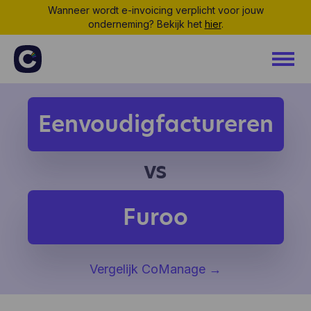
Wanneer wordt e-invoicing verplicht voor jouw
onderneming? Bekijk het
hier
.
Eenvoudigfactureren
vs
Furoo
Vergelijk CoManage
→