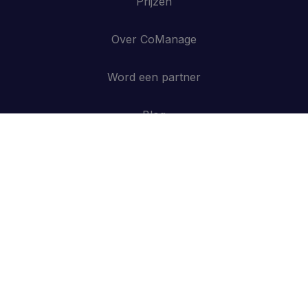
Prijzen
Over CoManage
Word een partner
Blog
Contacteer ons
API
Inloggen