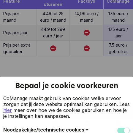
Feature
Factsys
CoManage
ctureren
Prijs per
4.49 tot 25
14,99 euro /
17.5 euro /
maand
euro / maand
maand
maand
44.9 tot 299
175 euro /
Prijs per jaar
euro / jaar
jaar
Prijs per extra
7.5 euro /
gebruiker
gebruiker
Support
Bepaal je cookie voorkeuren
CoManage maakt gebruik van cookies welke ervoor
zorgen dat jij deze website optimaal kan gebruiken.
Lees
Eenvoudigf
hier
meer over hoe we de cookies gebruiken en hoe je
Feature
Factsys
CoManage
actureren
je instellingen kan aanpassen.
7 op 7 support
Noodzakelijke/technische cookies
Support via mail