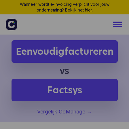
Wanneer wordt e-invoicing verplicht voor jouw
onderneming? Bekijk het
hier
.
Eenvoudigfactureren
vs
Factsys
Vergelijk CoManage
→