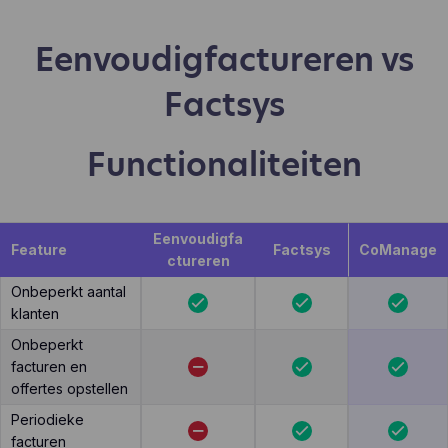
Eenvoudigfactureren vs
Factsys
Functionaliteiten
Eenvoudigfa
Feature
Factsys
CoManage
ctureren
Onbeperkt aantal
klanten
Onbeperkt
facturen en
offertes opstellen
Periodieke
facturen