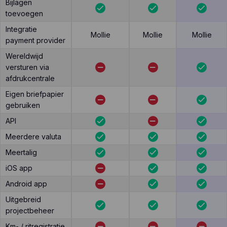
Bijlagen
toevoegen
Integratie
Mollie
Mollie
Mollie
payment provider
Wereldwijd
versturen via
afdrukcentrale
Eigen briefpapier
gebruiken
API
Meerdere valuta
Meertalig
iOS app
Android app
Uitgebreid
projectbeheer
Km- / ritregistratie