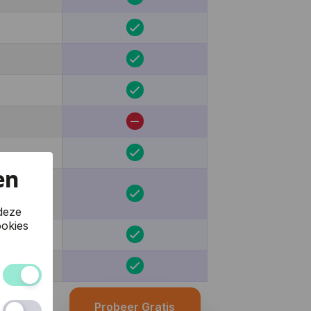
en
deze
okies
 van de
Probeer Gratis