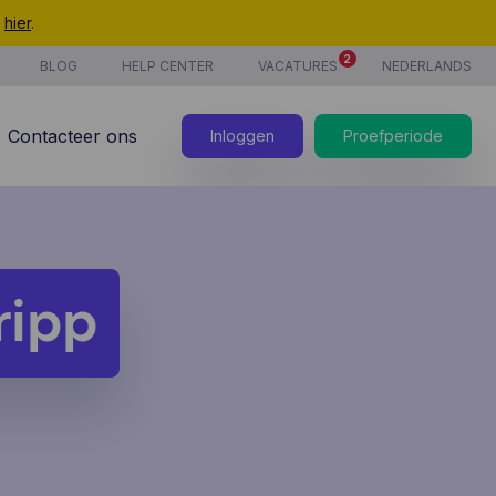
t
hier
.
2
BLOG
HELP CENTER
VACATURES
NEDERLANDS
Contacteer ons
Inloggen
Proefperiode
ripp