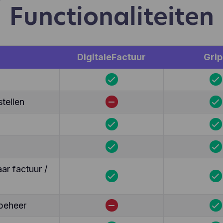
Functionaliteiten
DigitaleFactuur
Grip
tellen
r factuur /
beheer