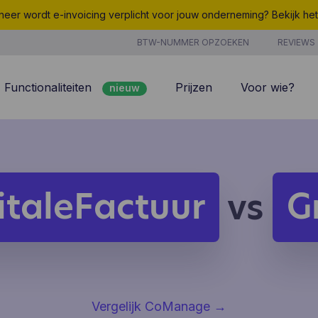
eer wordt e-invoicing verplicht voor jouw onderneming? Bekijk he
BTW-NUMMER OPZOEKEN
REVIEWS
Functionaliteiten
Prijzen
Voor wie?
nieuw
nieuw
Peppol
7/7 support
Facturatie
Kosten
nieuw
Klantenbeheer
Uurregistratie
italeFactuur
G
vs
Offertes
Producten & Diensten
nieuw
nieuw
Projectbeheer
CoManage AI
Analyse
Vergelijk CoManage
→