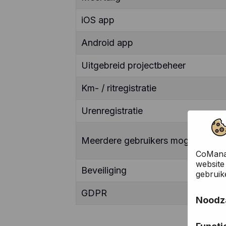
iOS app
Android app
Uitgebreid projectbeheer
Km- / ritregistratie
Urenregistratie
Meerdere gebruikers mogelijk
CoManag
website
Beveiliging
gebruik
GDPR
Noodza
Deze co