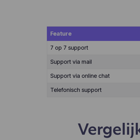
ver
enz
te 
app
geb
Feature
geb
aan
7 op 7 support
Support via mail
Support via online chat
Telefonisch support
Vergelij