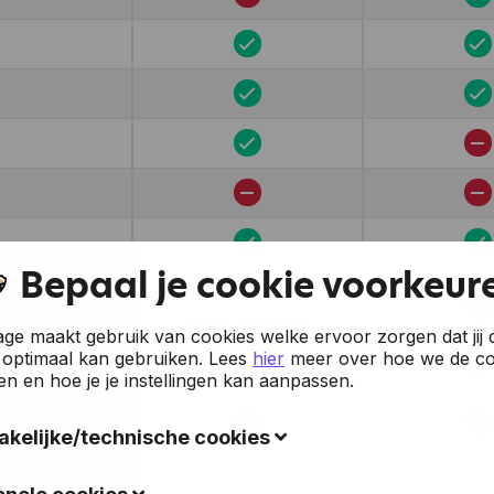
Bepaal je cookie voorkeur
5 gebruikers voor 25
euro / maand
e maakt gebruik van cookies welke ervoor zorgen dat jij 
 optimaal kan gebruiken.
Lees
hier
meer over hoe we de co
B
en en hoe je je instellingen kan aanpassen.
kelijke/technische cookies
okies verzamelen gegevens om de gebruiksvriendelijkheid