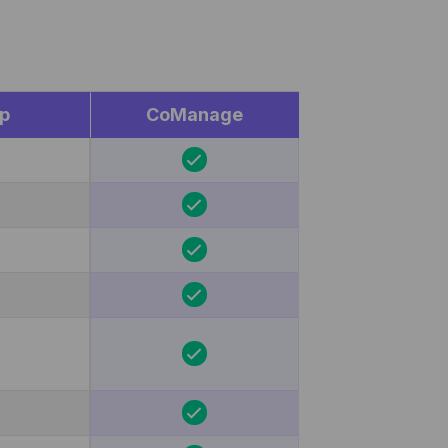
p
CoManage