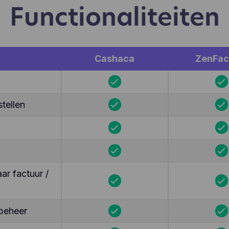
Functionaliteiten
Cashaca
ZenFac
tellen
r factuur /
beheer