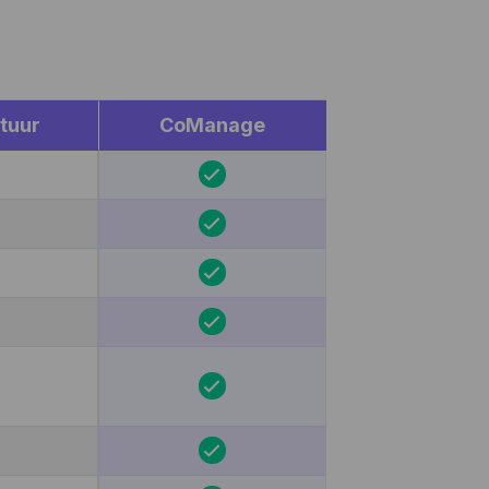
tuur
CoManage