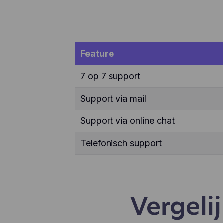
ver
enz
te 
app
geb
Feature
geb
aan
7 op 7 support
Support via mail
Support via online chat
Telefonisch support
Vergeli