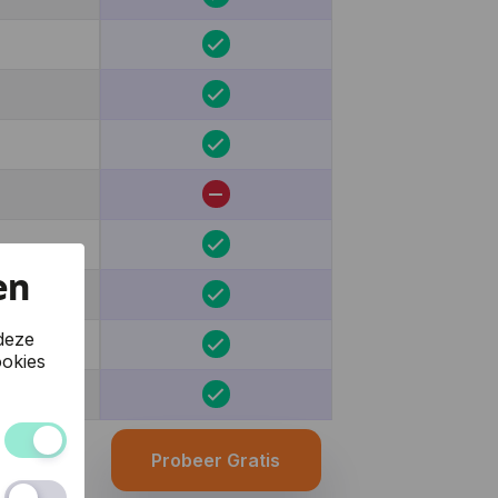
en
deze
okies
Probeer Gratis
 van de