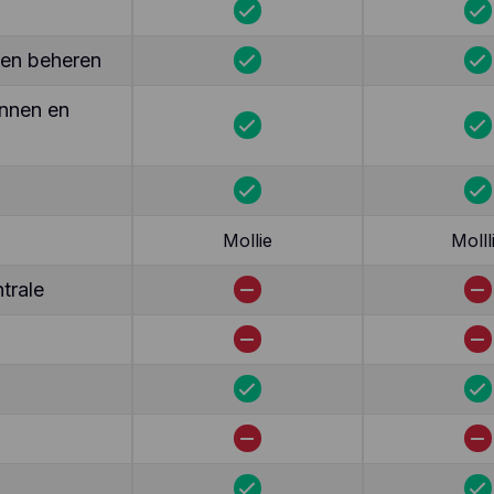
ten beheren
nnen en
Mollie
Molll
trale