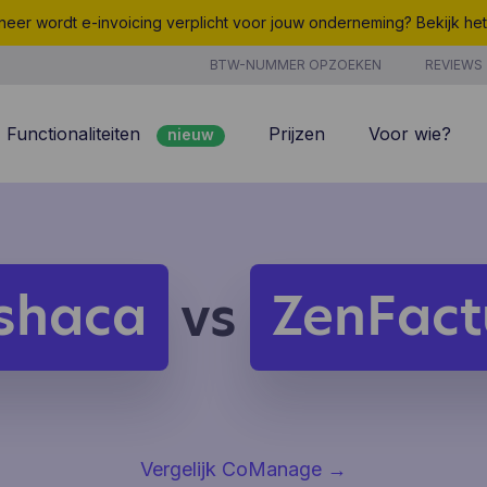
eer wordt e-invoicing verplicht voor jouw onderneming? Bekijk he
BTW-NUMMER OPZOEKEN
REVIEWS
Functionaliteiten
Prijzen
Voor wie?
nieuw
nieuw
Peppol
7/7 support
Facturatie
Kosten
nieuw
Klantenbeheer
Uurregistratie
shaca
ZenFact
vs
Offertes
Producten & Diensten
nieuw
nieuw
Projectbeheer
CoManage AI
Analyse
Vergelijk CoManage
→