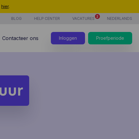
t
hier
.
2
BLOG
HELP CENTER
VACATURES
NEDERLANDS
Contacteer ons
Inloggen
Proefperiode
uur