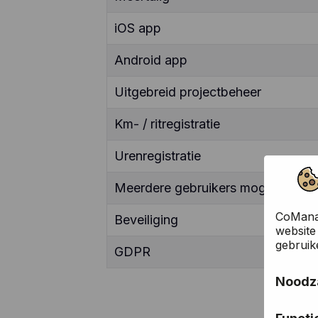
iOS app
Android app
Uitgebreid projectbeheer
Km- / ritregistratie
Urenregistratie
Meerdere gebruikers mogelijk
CoManag
Beveiliging
website
gebruik
GDPR
Noodza
Deze co