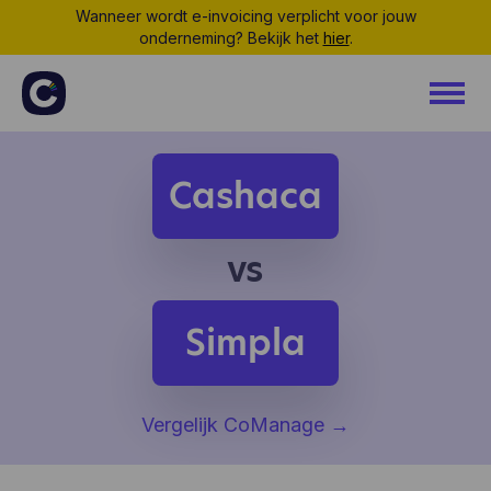
Wanneer wordt e-invoicing verplicht voor jouw
onderneming? Bekijk het
hier
.
Cashaca
vs
Simpla
Vergelijk CoManage
→