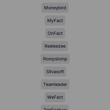
Moneybird
MyFact
OnFact
Reeleezee
Rompslomp
Silvasoft
Teamleader
WeFact
ZenFactuur