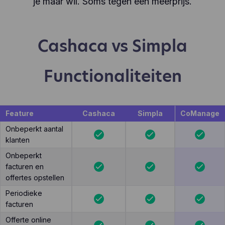
je maar wil. Soms tegen een meerprijs.
Cashaca vs Simpla
Functionaliteiten
Feature
Cashaca
Simpla
CoManage
Onbeperkt aantal
klanten
Onbeperkt
facturen en
offertes opstellen
Periodieke
facturen
Offerte online