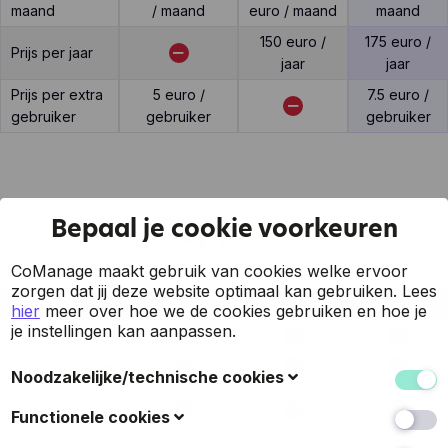
maand
/ maand
euro / maand
maand
150 euro /
175 euro /
Prijs per jaar
jaar
jaar
Prijs per extra
5 euro /
7.5 euro /
gebruiker
gebruiker
gebruiker
Support
Bepaal je cookie voorkeuren
CoManage maakt gebruik van cookies welke ervoor
zorgen dat jij deze website optimaal kan gebruiken.
Lees
Feature
Cashaca
Simpla
CoManage
hier
meer over hoe we de cookies gebruiken en hoe je
je instellingen kan aanpassen.
7 op 7 support
Support via mail
Noodzakelijke/technische cookies
Support via
Deze cookies verzamelen gegevens om de
Functionele cookies
online chat
gebruiksvriendelijkheid van de website en de ervaring