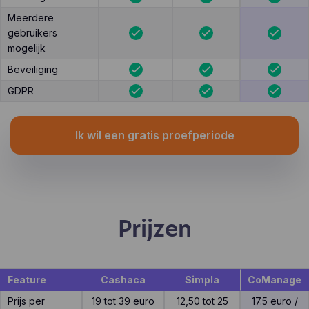
Meerdere
gebruikers
mogelijk
Beveiliging
GDPR
Ik wil een gratis proefperiode
Prijzen
Feature
Cashaca
Simpla
CoManage
Prijs per
19 tot 39 euro
12,50 tot 25
17.5 euro /