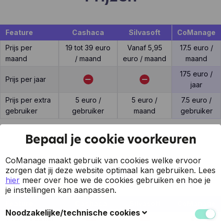
Feature
Cashaca
Silvasoft
CoManage
Prijs per
19 tot 39 euro
Vanaf 5,95
17.5 euro /
maand
/ maand
euro / maand
maand
175 euro /
Prijs per jaar
jaar
Prijs per extra
5 euro /
5 euro /
7.5 euro /
gebruiker
gebruiker
maand
gebruiker
Bepaal je cookie voorkeuren
CoManage maakt gebruik van cookies welke ervoor
Support
zorgen dat jij deze website optimaal kan gebruiken.
Lees
hier
meer over hoe we de cookies gebruiken en hoe je
je instellingen kan aanpassen.
Feature
Cashaca
Silvasoft
CoManage
Noodzakelijke/technische cookies
7 op 7 support