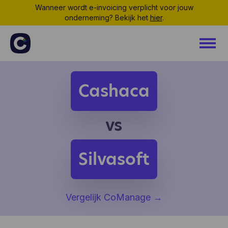
Wanneer wordt e-invoicing verplicht voor jouw
onderneming? Bekijk het
hier
.
Cashaca
vs
Silvasoft
Vergelijk CoManage
→