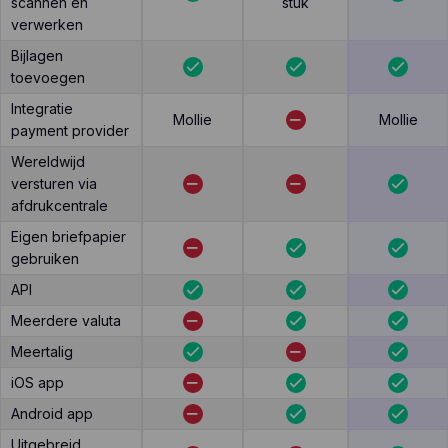
scannen en
stuk
verwerken
Bijlagen
toevoegen
Integratie
Mollie
Mollie
payment provider
Wereldwijd
versturen via
afdrukcentrale
Eigen briefpapier
gebruiken
API
Meerdere valuta
Meertalig
iOS app
Android app
Uitgebreid