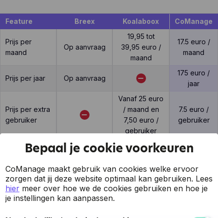
Feature
Breex
Koalaboox
CoManage
19,95 tot
Prijs per
17.5 euro /
Op aanvraag
39,95 euro /
maand
maand
maand
175 euro /
Prijs per jaar
Op aanvraag
jaar
Vanaf 25 euro
Prijs per extra
/ maand en
7.5 euro /
gebruiker
7,50 euro /
gebruiker
gebruiker
Bepaal je cookie voorkeuren
CoManage maakt gebruik van cookies welke ervoor
zorgen dat jij deze website optimaal kan gebruiken.
Lees
Support
hier
meer over hoe we de cookies gebruiken en hoe je
je instellingen kan aanpassen.