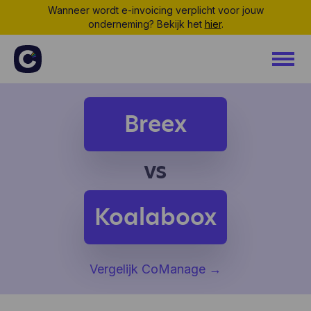
Wanneer wordt e-invoicing verplicht voor jouw
onderneming? Bekijk het
hier
.
Breex
vs
Koalaboox
Vergelijk CoManage
→