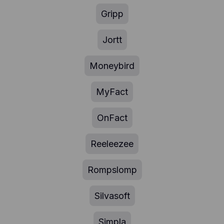
Gripp
Jortt
Moneybird
MyFact
OnFact
Reeleezee
Rompslomp
Silvasoft
Simpla