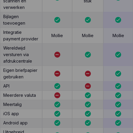
scannen en
stuk
verwerken
Bijlagen
toevoegen
Integratie
Mollie
Mollie
Mollie
payment provider
Wereldwijd
versturen via
afdrukcentrale
Eigen briefpapier
gebruiken
API
Meerdere valuta
Meertalig
iOS app
Android app
Uitgebreid