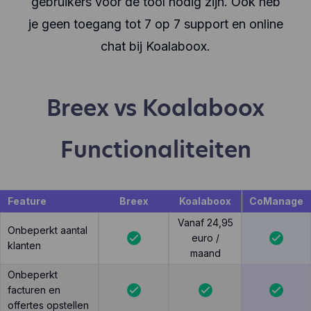
gebruikers voor de tool nodig zijn. Ook heb
je geen toegang tot 7 op 7 support en online
chat bij Koalaboox.
Breex vs Koalaboox
Functionaliteiten
Feature
Breex
Koalaboox
CoManage
Vanaf 24,95
Onbeperkt aantal
euro /
klanten
maand
Onbeperkt
facturen en
offertes opstellen