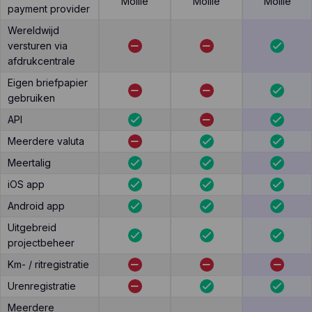
Mollie
Mollie
Mollie
payment provider
Wereldwijd
versturen via
afdrukcentrale
Eigen briefpapier
gebruiken
API
Meerdere valuta
Meertalig
iOS app
Android app
Uitgebreid
projectbeheer
Km- / ritregistratie
Urenregistratie
Meerdere