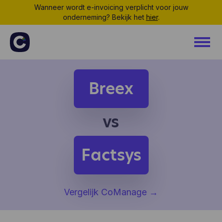
Wanneer wordt e-invoicing verplicht voor jouw
onderneming? Bekijk het
hier
.
Breex
vs
Factsys
Vergelijk CoManage
→