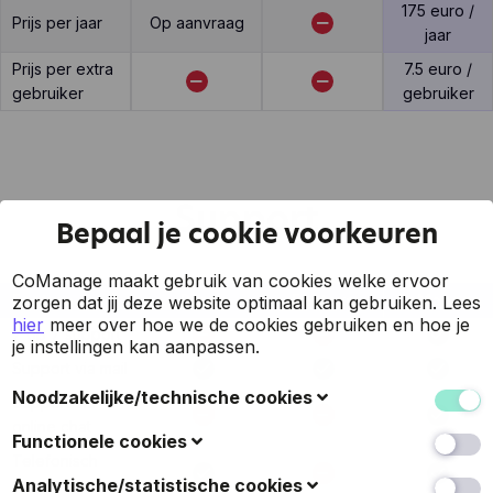
175 euro /
Prijs per jaar
Op aanvraag
jaar
Prijs per extra
7.5 euro /
gebruiker
gebruiker
Support
Bepaal je cookie voorkeuren
CoManage maakt gebruik van cookies welke ervoor
Feature
Breex
Factsys
CoManage
zorgen dat jij deze website optimaal kan gebruiken.
Lees
hier
meer over hoe we de cookies gebruiken en hoe je
7 op 7 support
je instellingen kan aanpassen.
Support via mail
Noodzakelijke/technische cookies
Support via
online chat
Deze cookies verzamelen gegevens om de
Functionele cookies
gebruiksvriendelijkheid van de website en de ervaring
Telefonisch
van de bezoekers te verbeteren (zoals u herkennen
Ook bekend als 'voorkeurscookies': met deze cookies
Analytische/statistische cookies
support