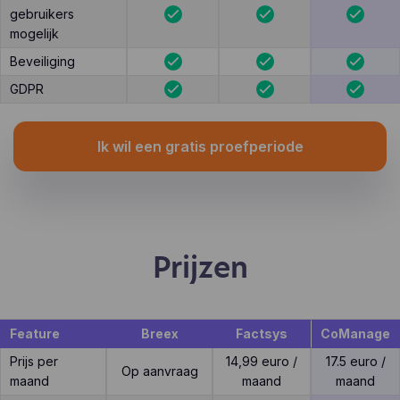
gebruikers
mogelijk
Beveiliging
GDPR
Ik wil een gratis proefperiode
Prijzen
Feature
Breex
Factsys
CoManage
Prijs per
14,99 euro /
17.5 euro /
Op aanvraag
maand
maand
maand