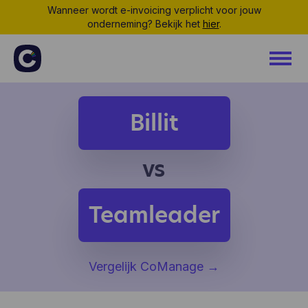
Wanneer wordt e-invoicing verplicht voor jouw
onderneming? Bekijk het
hier
.
Billit
vs
Teamleader
Vergelijk CoManage
→