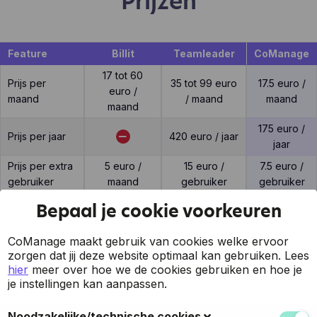
Prijzen
Feature
Billit
Teamleader
CoManage
17 tot 60
Prijs per
35 tot 99 euro
17.5 euro /
euro /
maand
/ maand
maand
maand
175 euro /
Prijs per jaar
420 euro / jaar
jaar
Prijs per extra
5 euro /
15 euro /
7.5 euro /
gebruiker
maand
gebruiker
gebruiker
Bepaal je cookie voorkeuren
CoManage maakt gebruik van cookies welke ervoor
Support
zorgen dat jij deze website optimaal kan gebruiken.
Lees
hier
meer over hoe we de cookies gebruiken en hoe je
je instellingen kan aanpassen.
Feature
Billit
Teamleader
CoManage
Noodzakelijke/technische cookies