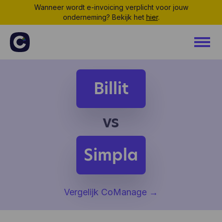
Wanneer wordt e-invoicing verplicht voor jouw
onderneming? Bekijk het
hier
.
Billit
vs
Simpla
Vergelijk CoManage
→