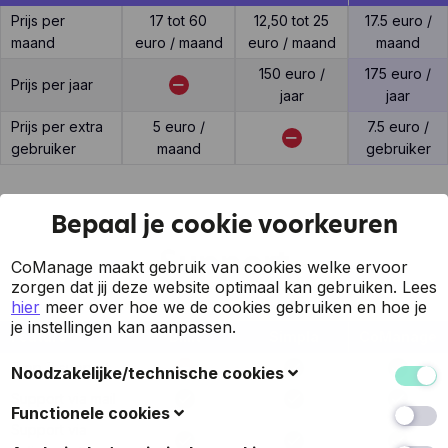
Prijs per
17 tot 60
12,50 tot 25
17.5 euro /
maand
euro / maand
euro / maand
maand
150 euro /
175 euro /
Prijs per jaar
jaar
jaar
Prijs per extra
5 euro /
7.5 euro /
gebruiker
maand
gebruiker
Bepaal je cookie voorkeuren
Support
CoManage maakt gebruik van cookies welke ervoor
zorgen dat jij deze website optimaal kan gebruiken.
Lees
hier
meer over hoe we de cookies gebruiken en hoe je
je instellingen kan aanpassen.
Feature
Billit
Simpla
CoManage
7 op 7 support
Noodzakelijke/technische cookies
Support via mail
Deze cookies verzamelen gegevens om de
Functionele cookies
gebruiksvriendelijkheid van de website en de ervaring
Support via
van de bezoekers te verbeteren (zoals u herkennen
Ook bekend als 'voorkeurscookies': met deze cookies