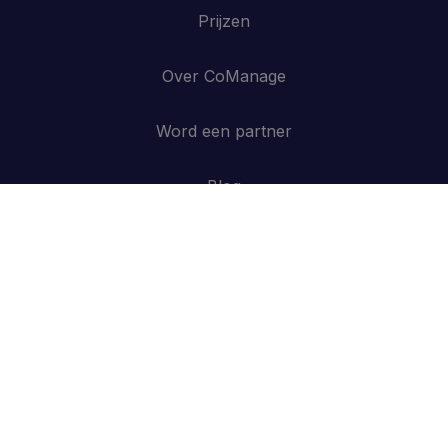
Prijzen
Over CoManage
Word een partner
Blog
Contacteer ons
API
Inloggen