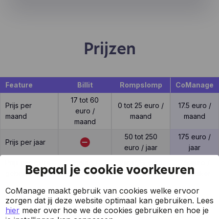
Prijzen
Feature
Billit
Rompslomp
CoManage
17 tot 60
Prijs per
0 tot 25 euro /
17.5 euro /
euro /
maand
maand
maand
maand
50 tot 250
175 euro /
Prijs per jaar
euro / jaar
jaar
Prijs per extra
5 euro /
Vanaf 15 euro
7.5 euro /
Bepaal je cookie voorkeuren
gebruiker
maand
/ gebruiker
gebruiker
CoManage maakt gebruik van cookies welke ervoor
zorgen dat jij deze website optimaal kan gebruiken.
Lees
hier
meer over hoe we de cookies gebruiken en hoe je