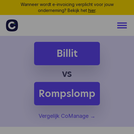
Wanneer wordt e-invoicing verplicht voor jouw
onderneming? Bekijk het
hier
.
Billit
vs
Rompslomp
Vergelijk CoManage
→