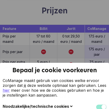
Prijzen
Feature
Billit
Jortt
CoManage
Prijs per
17 tot 60
0 tot 29,50
17.5 euro /
maand
euro / maand
euro / maand
maand
175 euro /
Prijs per jaar
jaar
Prijs per extra
5 euro /
7.5 euro /
gebruiker
maand
gebruiker
Bepaal je cookie voorkeuren
CoManage maakt gebruik van cookies welke ervoor
zorgen dat jij deze website optimaal kan gebruiken.
Lees
hier
meer over hoe we de cookies gebruiken en hoe je
Support
je instellingen kan aanpassen.
Noodzakelijke/technische cookies