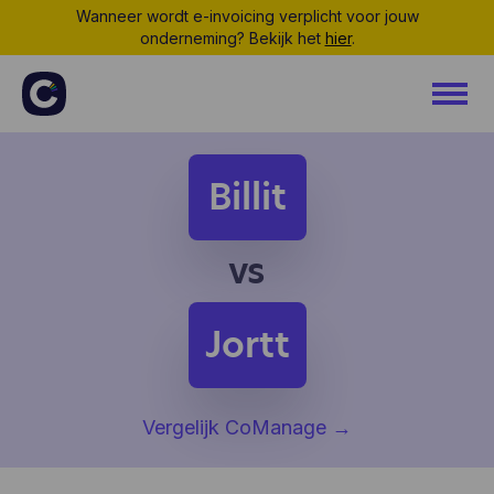
Wanneer wordt e-invoicing verplicht voor jouw
onderneming? Bekijk het
hier
.
Billit
vs
Jortt
Vergelijk CoManage
→