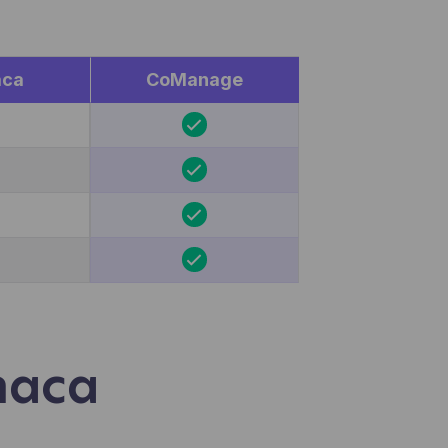
en,
egevens
miseerd
aca
CoManage
e ooit
pelen
haca