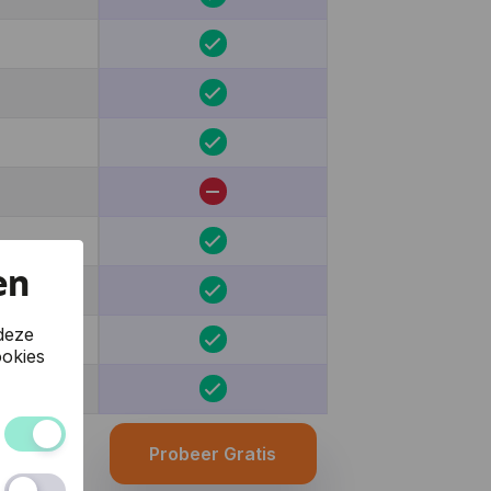
en
deze
okies
Probeer Gratis
 van de