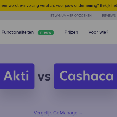
eer wordt e-invoicing verplicht voor jouw onderneming? Bekijk he
BTW-NUMMER OPZOEKEN
REVIEWS
Functionaliteiten
Prijzen
Voor wie?
nieuw
nieuw
Peppol
7/7 support
Facturatie
Kosten
nieuw
Klantenbeheer
Uurregistratie
Akti
Cashaca
vs
Offertes
Producten & Diensten
nieuw
nieuw
Projectbeheer
CoManage AI
Analyse
Vergelijk CoManage
→