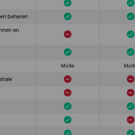
ten beheren
nnen en
Mollie
Molli
trale