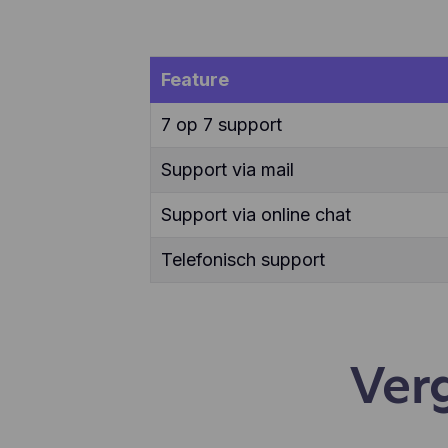
ver
enz
te 
app
Feature
geb
geb
7 op 7 support
aan
Support via mail
Support via online chat
Telefonisch support
Ver