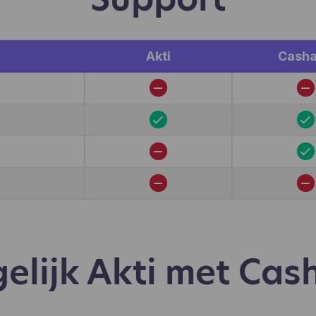
kiezen aan te klikken, wat gebruikers wel en niet leuk vind
.). Hotjar gebruikt cookies en andere technologieën om g
verzamelen over het gedrag van onze gebruikers en hun
araten. Hotjar slaat deze informatie op in een gepseudoni
Akti
Cash
ruikersprofiel. Noch Hotjar, noch wij zullen deze informati
ruiken om individuele gebruikers te identificeren of te kop
 verdere gegevens over een individuele gebruiker.
gelijk Akti met Cas