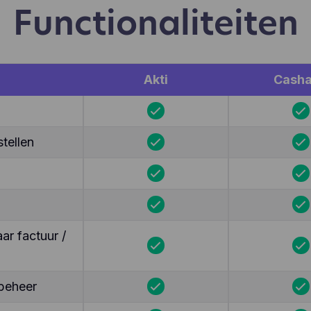
Functionaliteiten
Akti
Cash
tellen
r factuur /
beheer