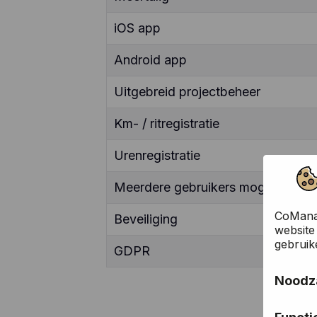
iOS app
Android app
Uitgebreid projectbeheer
Km- / ritregistratie
Urenregistratie
Meerdere gebruikers mogelijk
CoManag
Beveiliging
website
gebruik
GDPR
Noodza
Deze co