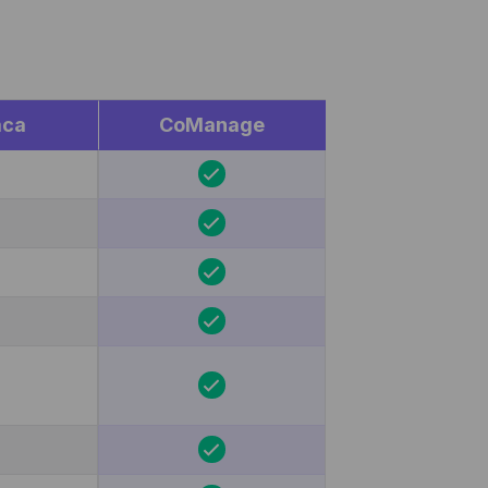
aca
CoManage