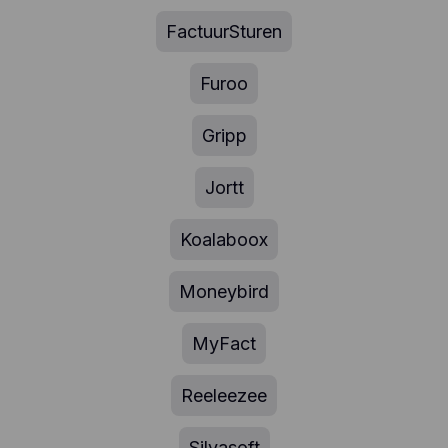
FactuurSturen
Furoo
Gripp
Jortt
Koalaboox
Moneybird
MyFact
Reeleezee
Silvasoft