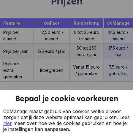
Prijzen
Feature
OnFact
Rompslomp
CoManage
Prijs per
12,50 euro /
0 tot 25 euro
17.5 euro /
maand
maand
/ maand
maand
50 tot 250
175 euro /
Prijs per jaar
125 euro / jaar
euro / jaar
jaar
Prijs per
Vanaf 15 euro
7.5 euro /
extra
Inbegrepen
/ gebruiker
gebruiker
gebruiker
Bepaal je cookie voorkeuren
Support
CoManage maakt gebruik van cookies welke ervoor
zorgen dat jij deze website optimaal kan gebruiken.
Lees
hier
meer over hoe we de cookies gebruiken en hoe je
je instellingen kan aanpassen.
Rompslom