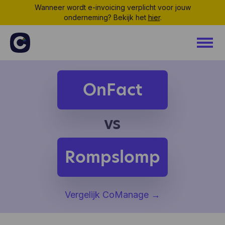
Wanneer wordt e-invoicing verplicht voor jouw
onderneming? Bekijk het
hier
.
OnFact
vs
Rompslomp
Vergelijk CoManage
→