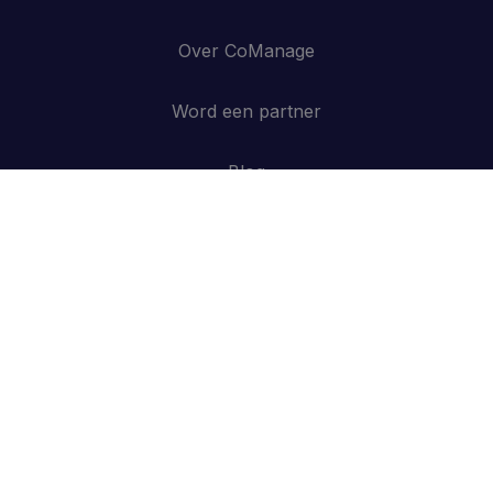
Over CoManage
Word een partner
Blog
Contacteer ons
API
Inloggen