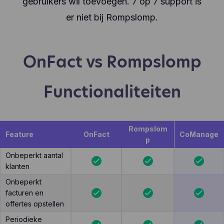
gebruikers wil toevoegen. 7 op 7 support is
er niet bij Rompslomp.
OnFact vs Rompslomp
Functionaliteiten
Rompslom
Feature
OnFact
CoManage
p
Onbeperkt aantal
klanten
Onbeperkt
facturen en
offertes opstellen
Periodieke