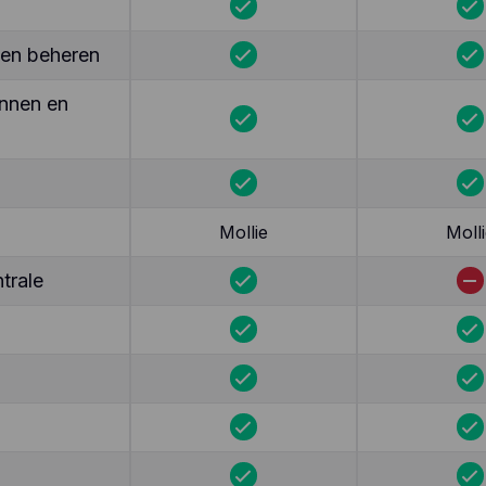
ten beheren
nnen en
Mollie
Molli
trale