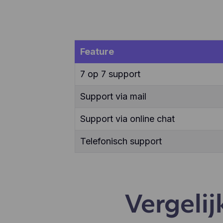
ver
enz
te 
app
geb
Feature
geb
aan
7 op 7 support
Support via mail
Support via online chat
Telefonisch support
Vergeli