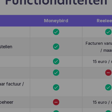
Functionaliteiten
Moneybird
Reele
Facturen van
tellen
/ maa
15 euro /
r factuur /
beheer
15 euro /