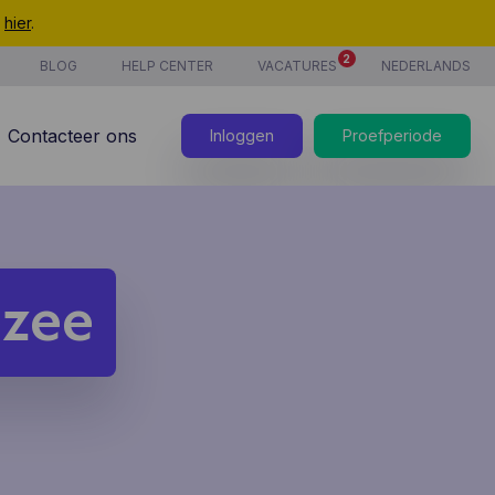
t
hier
.
2
BLOG
HELP CENTER
VACATURES
NEDERLANDS
Contacteer ons
Inloggen
Proefperiode
ezee