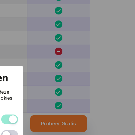
en
deze
okies
Probeer Gratis
 van de