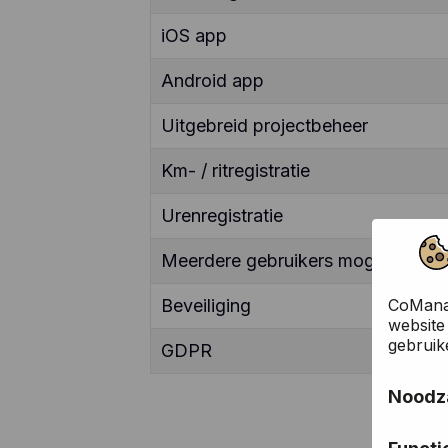
iOS app
Android app
Uitgebreid projectbeheer
Km- / ritregistratie
Urenregistratie
Meerdere gebruikers mogelijk
CoManag
Beveiliging
website
gebruik
GDPR
Noodza
Deze co