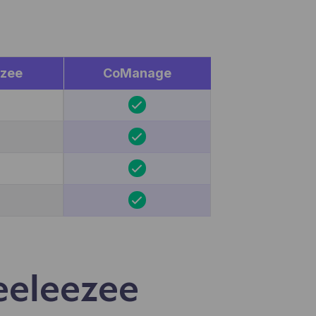
en,
egevens
miseerd
e ooit
ezee
CoManage
pelen
eeleezee