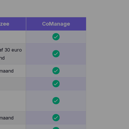
ezee
CoManage
af 30 euro
nd
 maand
 maand