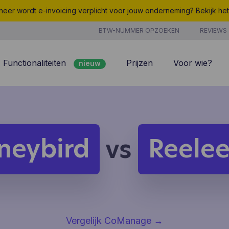
eer wordt e-invoicing verplicht voor jouw onderneming? Bekijk he
BTW-NUMMER OPZOEKEN
REVIEWS
Functionaliteiten
Prijzen
Voor wie?
nieuw
nieuw
Peppol
7/7 support
Facturatie
Kosten
nieuw
Klantenbeheer
Uurregistratie
neybird
Reele
vs
Offertes
Producten & Diensten
nieuw
nieuw
Projectbeheer
CoManage AI
Analyse
Vergelijk CoManage
→