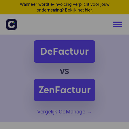
Wanneer wordt e-invoicing verplicht voor jouw
onderneming? Bekijk het
hier
.
DeFactuur
vs
ZenFactuur
Vergelijk CoManage
→