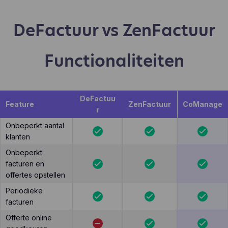
DeFactuur vs ZenFactuur
Functionaliteiten
DeFactuu
Feature
ZenFactuur
CoManage
r
Onbeperkt aantal
klanten
Onbeperkt
facturen en
offertes opstellen
Periodieke
facturen
Offerte online