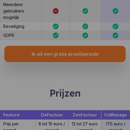
Meerdere
gebruikers
mogelijk
Beveiliging
GDPR
Ik wil een gratis proefperiode
Prijzen
Feature
DeFactuur
ZenFactuur
CoManage
Prijs per
8 tot 15 euro /
12 tot 27 euro
17.5 euro /