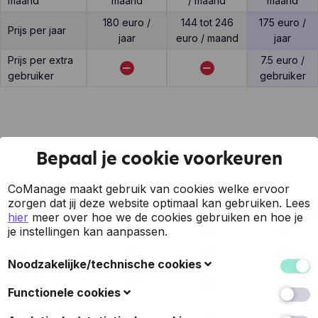
maand
maand
/ maand
maand
180 euro /
144 tot 246
175 euro /
Prijs per jaar
jaar
euro / maand
jaar
Prijs per extra
7.5 euro /
gebruiker
gebruiker
Support
Bepaal je cookie voorkeuren
CoManage maakt gebruik van cookies welke ervoor
zorgen dat jij deze website optimaal kan gebruiken.
Lees
Feature
DeFactuur
ZenFactuur
CoManage
hier
meer over hoe we de cookies gebruiken en hoe je
je instellingen kan aanpassen.
7 op 7 support
Support via mail
Noodzakelijke/technische cookies
Support via
Deze cookies verzamelen gegevens om de
online chat
Functionele cookies
gebruiksvriendelijkheid van de website en de ervaring
Telefonisch
van de bezoekers te verbeteren (zoals u herkennen
Ook bekend als 'voorkeurscookies': met deze cookies