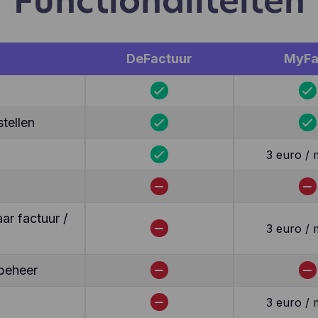
Functionaliteiten
DeFactuur
MyFa
tellen
3 euro /
r factuur /
3 euro /
beheer
3 euro /