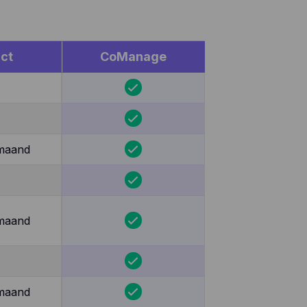
ct
CoManage
 maand
 maand
 maand