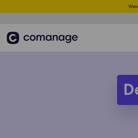
Wann
D