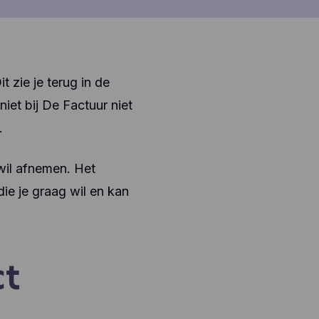
t zie je terug in de
iet bij De Factuur niet
.
 wil afnemen. Het
ie je graag wil en kan
ct