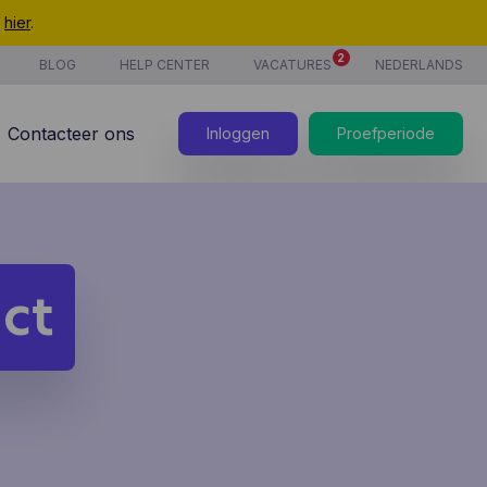
t
hier
.
2
BLOG
HELP CENTER
VACATURES
NEDERLANDS
Contacteer ons
Inloggen
Proefperiode
ct