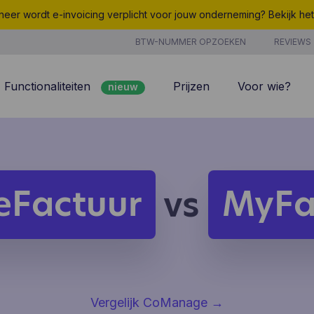
eer wordt e-invoicing verplicht voor jouw onderneming? Bekijk he
BTW-NUMMER OPZOEKEN
REVIEWS
Functionaliteiten
Prijzen
Voor wie?
nieuw
nieuw
Peppol
7/7 support
Facturatie
Kosten
nieuw
Klantenbeheer
Uurregistratie
eFactuur
MyFa
vs
Offertes
Producten & Diensten
nieuw
nieuw
Projectbeheer
CoManage AI
Analyse
Vergelijk CoManage
→