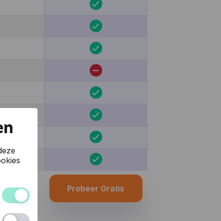
en
deze
okies
Probeer Gratis
 van de