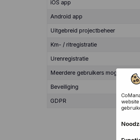
iOS app
Android app
Uitgebreid projectbeheer
Km- / ritregistratie
Urenregistratie
Meerdere gebruikers mogelijk
Beveiliging
CoManag
GDPR
website
gebruik
Noodza
Deze co