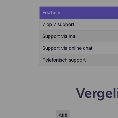
ver
enz
Feature
te 
app
7 op 7 support
geb
geb
aan
Support via mail
Support via online chat
Telefonisch support
Vergel
Akti