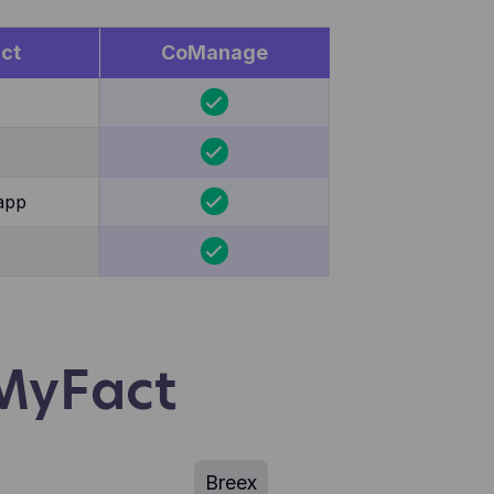
en,
egevens
ct
CoManage
miseerd
e ooit
pelen
app
 MyFact
Breex