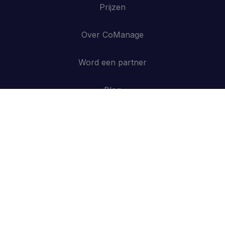
Prijzen
Over CoManage
Word een partner
Blog
Contacteer ons
API
Inloggen