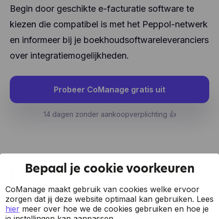
Begin door geschikte e-facturatie software te
kiezen die compatibel is met het Peppol-netwerk
en informeer bij je boekhoudsoftwareleveranciers
over integratiemogelijkheden.
Probeer CoManage gratis uit
14 dagen zonder aankoopverplichting 👍
Bepaal je cookie voorkeuren
Lees meer op onze blog
CoManage maakt gebruik van cookies welke ervoor
zorgen dat jij deze website optimaal kan gebruiken.
Lees
hier
meer over hoe we de cookies gebruiken en hoe je
je instellingen kan aanpassen.