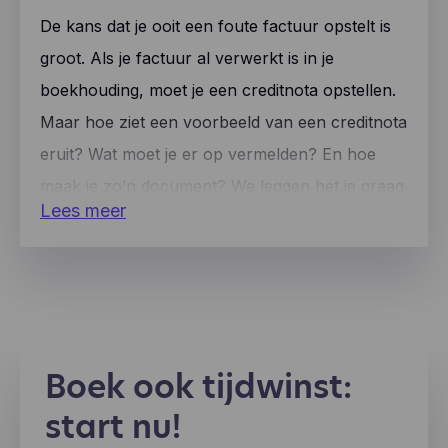
De kans dat je ooit een foute factuur opstelt is
groot. Als je factuur al verwerkt is in je
boekhouding, moet je een creditnota opstellen.
Maar hoe ziet een voorbeeld van een creditnota
eruit? Wat moet je er op vermelden? En hoe
maak je zo’n document? We leggen het je graag
Lees meer
uit in begrijpelijke taal.
Boek ook tijdwinst:
start nu!