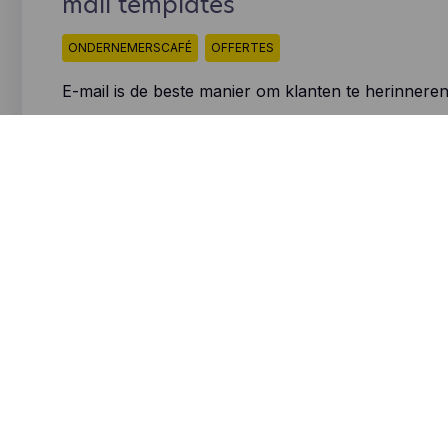
mail templates
ONDERNEMERSCAFÉ
OFFERTES
E-mail is de beste manier om klanten te herinneren
kan e-mails elke keer opnieuw schrijven. Of je ka
mailsjablonen gebruiken en zo meer offertes omze
bestellingen…
Lees meer