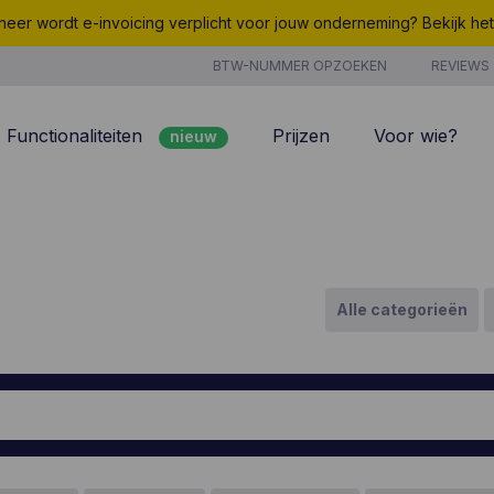
eer wordt e-invoicing verplicht voor jouw onderneming? Bekijk he
BTW-NUMMER OPZOEKEN
REVIEWS
Functionaliteiten
Prijzen
Voor wie?
nieuw
nieuw
Peppol
7/7 support
Facturatie
Kosten
nieuw
Klantenbeheer
Uurregistratie
Alle categorieën
Offertes
Producten & Diensten
nieuw
nieuw
Projectbeheer
CoManage AI
Analyse