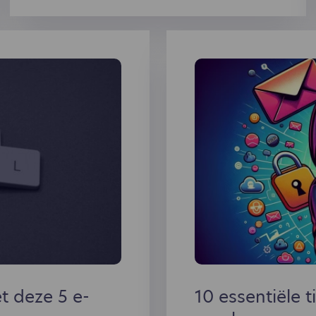
dat bovendien jouw onderneming nog veel
efficiënter kan maken? Lees dan snel verder.
t deze 5 e-
10 essentiële 