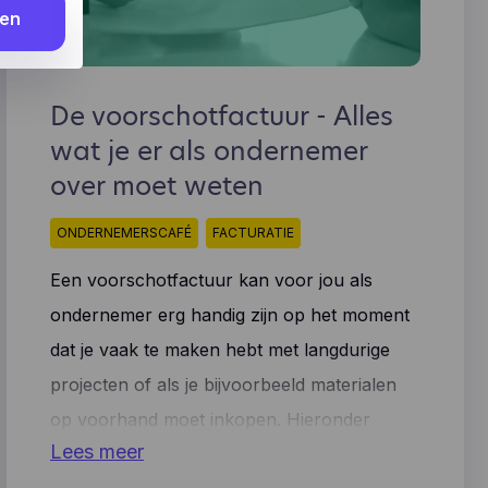
den
 kunnen
ijn
oogle”).
te
oor de
De voorschotfactuur - Alles
ite
n
,
wat je er als ondernemer
ite, wat
onze
over moet weten
Manage
 niet
 andere
ONDERNEMERSCAFÉ
FACTURATIE
n (bv.
Een voorschotfactuur kan voor jou als
ondernemer erg handig zijn op het moment
en,
egevens
dat je vaak te maken hebt met langdurige
projecten of als je bijvoorbeeld materialen
miseerd
e ooit
op voorhand moet inkopen. Hieronder
pelen
Lees meer
bespreken we wat eventuele redenen zijn