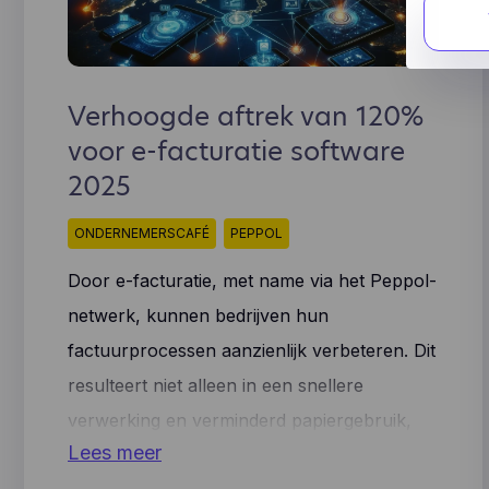
We gebr
beperke
die info
Goo
blijvend
Goo
hel
We gebr
Verhoogde aftrek van 120%
coo
Fac
(zo
voor e-facturatie software
Fac
mog
ons
2025
Lea
geb
inz
inf
gek
ONDERNEMERSCAFÉ
PEPPOL
opg
par
Hot
Door e-facturatie, met name via het Peppol-
hoe
netwerk, kunnen bedrijven hun
ver
enz
factuurprocessen aanzienlijk verbeteren. Dit
te 
resulteert niet alleen in een snellere
app
geb
verwerking en verminderd papiergebruik,
geb
Lees meer
aan
maar nu ook in een unieke financiële