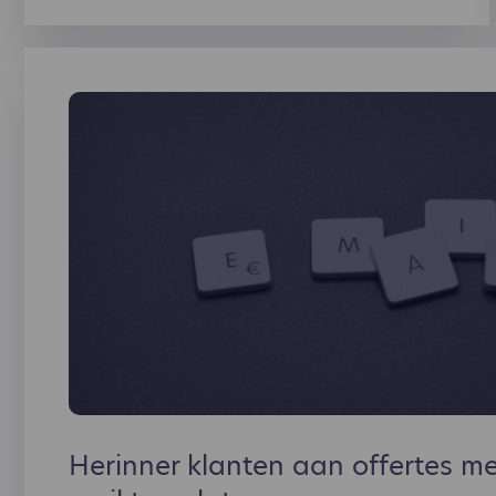
stimulans door de verhoogde kostenaftrek
van 120% voor investeringen in e-facturatie
software.
Herinner klanten aan offertes me