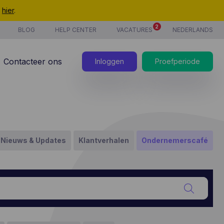
t
hier
.
2
BLOG
HELP CENTER
VACATURES
NEDERLANDS
Contacteer ons
Inloggen
Proefperiode
Nieuws & Updates
Klantverhalen
Ondernemerscafé