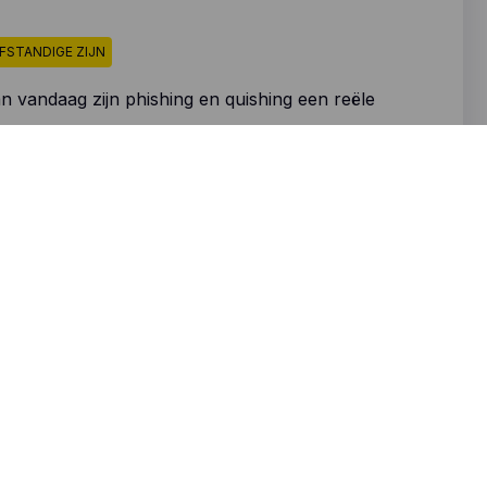
FSTANDIGE ZIJN
van vandaag zijn phishing en quishing een reële
tien eenvoudige tips om u te beschermen, speciaal
en onder ons die misschien niet zo technisch