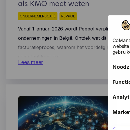
als KMO moet weten
ONDERNEMERSCAFÉ
PEPPOL
Vanaf 1 januari 2026 wordt Peppol verplicht voor á
ondernemingen in België. Ontdek wat dit betekent
CoManag
website
facturatieproces, waarom het voordelig is en hoe 
gebruik
compliant kunt zijn.
Lees meer
Noodza
Deze co
Functi
website
herkenn
Ook bek
taal- o
Analyt
keuzes 
doorgev
verkies
Deze co
automat
Market
maken v
bezoeke
Deze co
foutmeld
adverte