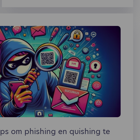
om een voorschotfactuur te maken, we
tonen een voorbeeld, wat je er allemaal op
moet vermelden en we starten met wat het
nu eigenlijk is:
tips om phishing en quishing te