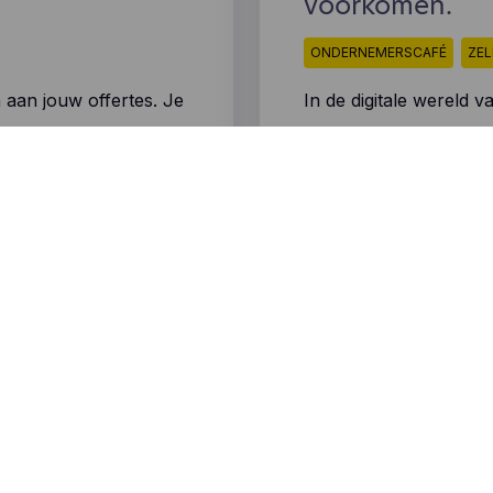
voorkomen.
ONDERNEMERSCAFÉ
ZEL
 aan jouw offertes. Je
In de digitale wereld 
n onze 5 beproefde e-
bedreiging. Hier zijn 
tten naar
ontworpen voor diegen
onderlegd zijn.
Lees meer