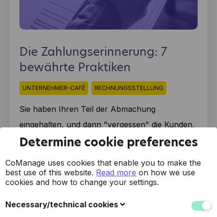
Die Zahlungserinnerung: 7
bewährte Praktiken
UNTERNEHMER-CAFÉ
RECHNUNGSSTELLUNG
Sie haben Ihren Teil der Abmachung
eingehalten, und dann "vergessen" die Kunden,
Determine cookie preferences
Ihre Rechnung zu bezahlen. Als ob Sie nichts
Besseres zu tun hätten, als darauf zu warten,
CoManage uses cookies that enable you to make the
dass das Geld auf Ihrem Bankkonto eingeht.
best use of this website.
Read more
on how we use
cookies and how to change your settings.
Mehr lesen
Necessary/technical cookies