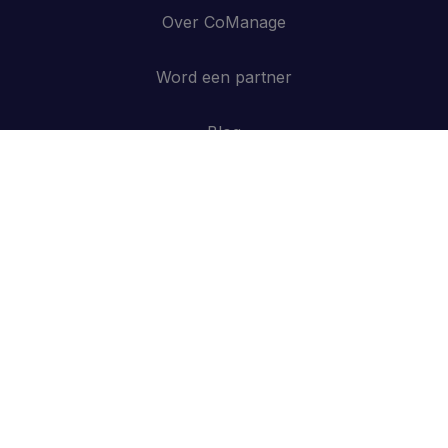
Over CoManage
Word een partner
Blog
Contacteer ons
API
Inloggen