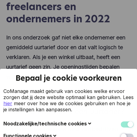
freelancers en
ondernemers in 2022
In ons onderzoek gaf niet elke ondernemer een
gemiddeld uurtarief door en dat valt logisch te
verklaren. Als je een winkel uitbaat, heeft een
uurtarief geen zin. Je openingstijden bepalen
Bepaal je cookie voorkeuren
wanneer je klanten bij jou kunnen kopen.
CoManage maakt gebruik van cookies welke ervoor
zorgen dat jij deze website optimaal kan gebruiken.
Lees
#1 Hoeveel procent van de
hier
meer over hoe we de cookies gebruiken en hoe je
bedrijven hanteert een uurtarief?
je instellingen kan aanpassen.
Noodzakelijke/technische cookies
De
overgrote meerderheid van bedrijven
Deze cookies verzamelen gegevens om de
Functionele cookies