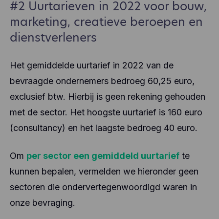
de servers van Facebook, mogelijk in de VS.
#2 Uurtarieven in 2022 voor bouw,
andere informatie en worden niet gedeeld met
andere partijen.
marketing, creatieve beroepen en
Hotjar helpt de ervaring van onze gebruikers beter
dienstverleners
te begrijpen (bv. hoeveel tijd ze doorbrengen op
welke pagina's, welke links ze verkiezen aan te
klikken, wat gebruikers wel en niet leuk vinden,
enz.). Hotjar gebruikt cookies en andere
Het gemiddelde uurtarief in 2022 van de
technologieën om gegevens te verzamelen over
bevraagde ondernemers bedroeg 60,25 euro,
het gedrag van onze gebruikers en hun apparaten.
Hotjar slaat deze informatie op in een
exclusief btw. Hierbij is geen rekening gehouden
gepseudonimiseerd gebruikersprofiel. Noch Hotjar,
met de sector. Het hoogste uurtarief is 160 euro
noch wij zullen deze informatie ooit gebruiken om
individuele gebruikers te identificeren of te
(consultancy) en het laagste bedroeg 40 euro.
koppelen aan verdere gegevens over een
individuele gebruiker.
Om
per sector een gemiddeld uurtarief
te
kunnen bepalen, vermelden we hieronder geen
sectoren die ondervertegenwoordigd waren in
onze bevraging.