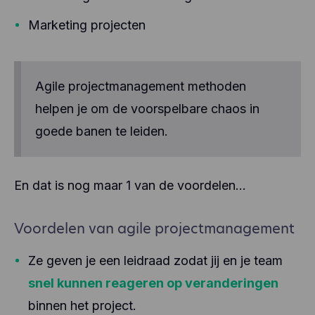
de servers van Facebook, mogelijk in de VS.
andere informatie en worden niet gedeeld met
andere partijen.
Marketing projecten
Hotjar helpt de ervaring van onze gebruikers beter
te begrijpen (bv. hoeveel tijd ze doorbrengen op
welke pagina's, welke links ze verkiezen aan te
klikken, wat gebruikers wel en niet leuk vinden,
Agile projectmanagement methoden
enz.). Hotjar gebruikt cookies en andere
technologieën om gegevens te verzamelen over
helpen je om de voorspelbare chaos in
het gedrag van onze gebruikers en hun apparaten.
goede banen te leiden.
Hotjar slaat deze informatie op in een
gepseudonimiseerd gebruikersprofiel. Noch Hotjar,
noch wij zullen deze informatie ooit gebruiken om
individuele gebruikers te identificeren of te
En dat is nog maar 1 van de voordelen…
koppelen aan verdere gegevens over een
individuele gebruiker.
Voordelen van agile projectmanagement
Ze geven je een leidraad zodat jij en je team
snel kunnen reageren op veranderingen
binnen het project.