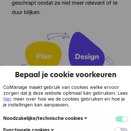
geschrapt omdat ze niet meer relevant of te
duur blijken.
Bepaal je cookie voorkeuren
CoManage maakt gebruik van cookies welke ervoor
zorgen dat jij deze website optimaal kan gebruiken.
Lees
hier
meer over hoe we de cookies gebruiken en hoe je
je instellingen kan aanpassen.
Noodzakelijke/technische cookies
Deze cookies verzamelen gegevens om de
Functionele cookies