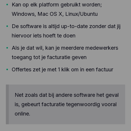
technologieën om gegevens te verzamelen over
Kan op elk platform gebruikt worden;
het gedrag van onze gebruikers en hun apparaten.
Windows, Mac OS X, Linux/Ubuntu
Hotjar slaat deze informatie op in een
gepseudonimiseerd gebruikersprofiel. Noch Hotjar,
De software is altijd up-to-date zonder dat jij
noch wij zullen deze informatie ooit gebruiken om
individuele gebruikers te identificeren of te
hiervoor iets hoeft te doen
koppelen aan verdere gegevens over een
individuele gebruiker.
Als je dat wil, kan je meerdere medewerkers
toegang tot je facturatie geven
Offertes zet je met 1 klik om in een factuur
Net zoals dat bij andere software het geval
is, gebeurt facturatie tegenwoordig vooral
online.