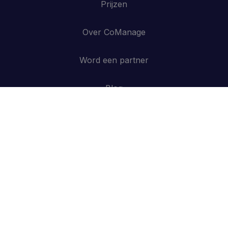
Prijzen
Over CoManage
Word een partner
Blog
Contacteer ons
API
Inloggen