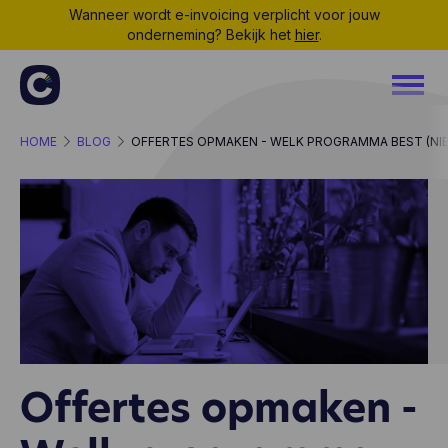
Wanneer wordt e-invoicing verplicht voor jouw
onderneming? Bekijk het
hier
.
HOME
BLOG
OFFERTES OPMAKEN - WELK PROGRAMMA BEST (NIE
Offertes opmaken -