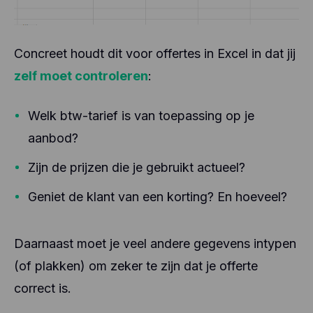
de servers van Facebook, mogelijk in de VS.
andere informatie en worden niet gedeeld met
andere partijen.
Hotjar helpt de ervaring van onze gebruikers beter
te begrijpen (bv. hoeveel tijd ze doorbrengen op
Concreet houdt dit voor offertes in Excel in dat jij
welke pagina's, welke links ze verkiezen aan te
zelf moet controleren
:
klikken, wat gebruikers wel en niet leuk vinden,
enz.). Hotjar gebruikt cookies en andere
technologieën om gegevens te verzamelen over
Welk btw-tarief is van toepassing op je
het gedrag van onze gebruikers en hun apparaten.
Hotjar slaat deze informatie op in een
aanbod?
gepseudonimiseerd gebruikersprofiel. Noch Hotjar,
noch wij zullen deze informatie ooit gebruiken om
Zijn de prijzen die je gebruikt actueel?
individuele gebruikers te identificeren of te
koppelen aan verdere gegevens over een
Geniet de klant van een korting? En hoeveel?
individuele gebruiker.
Daarnaast moet je veel andere gegevens intypen
(of plakken) om zeker te zijn dat je offerte
correct is.