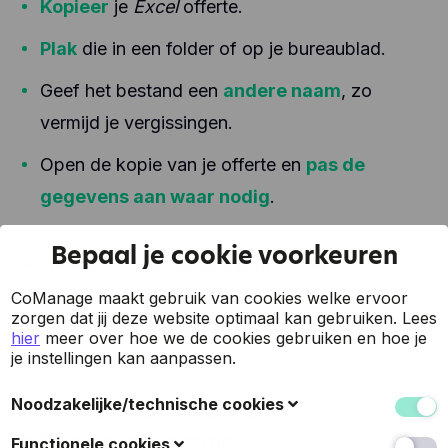
Kopieer
je
Excel
offerte.
Plak
die in een folder of op je bureaublad.
Geef het bestand een
andere naam
, zo
vermijd je vergissingen.
Open de kopie van je offerte en
pas de
gegevens aan waar nodig
.
Bepaal je cookie voorkeuren
Als je weinig
offertes verzendt
, is deze
werkwijze het snelst. Toch voor het aanmaken
CoManage maakt gebruik van cookies welke ervoor
zorgen dat jij deze website optimaal kan gebruiken.
Lees
van het bestand. Want
Excel
heeft ook nadelen...
hier
meer over hoe we de cookies gebruiken en hoe je
je instellingen kan aanpassen.
Nadelen van
Excel
als
Noodzakelijke/technische cookies
offerteprogramma
Deze cookies verzamelen gegevens om de
Functionele cookies