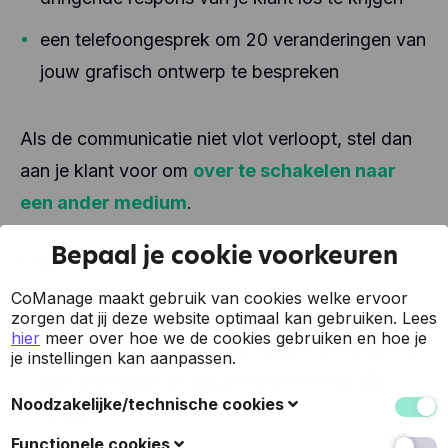
een telefoongesprek om 20 veranderingen van
jouw grafisch ontwerp te bespreken
Als de communicatie niet vlot verloopt, stel dan
aan je klant voor om
over te schakelen naar
een ander medium
.
Bepaal je cookie voorkeuren
Leg ook kort uit waarom dit een beter idee is
voor iedereen:
CoManage maakt gebruik van cookies welke ervoor
zorgen dat jij deze website optimaal kan gebruiken.
Lees
hier
meer over hoe we de cookies gebruiken en hoe je
Kan je dat kort op e-mail zetten? Ik bekijk het
je instellingen kan aanpassen.
dan grondiger en bel je vanavond na 18u
Noodzakelijke/technische cookies
terug.
Deze cookies verzamelen gegevens om de
Functionele cookies