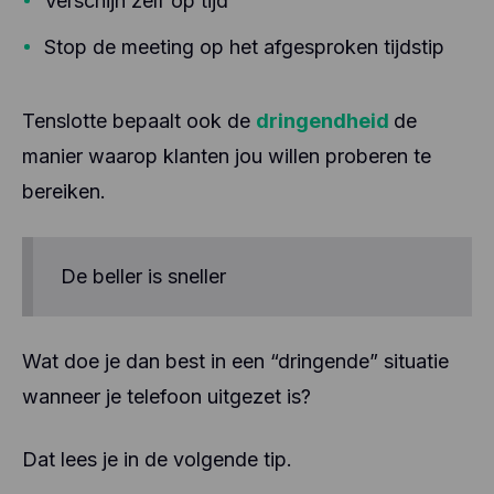
Verschijn zelf op tijd
de servers van Facebook, mogelijk in de VS.
andere informatie en worden niet gedeeld met
andere partijen.
Stop de meeting op het afgesproken tijdstip
Hotjar helpt de ervaring van onze gebruikers beter
te begrijpen (bv. hoeveel tijd ze doorbrengen op
welke pagina's, welke links ze verkiezen aan te
Tenslotte bepaalt ook de
dringendheid
de
klikken, wat gebruikers wel en niet leuk vinden,
enz.). Hotjar gebruikt cookies en andere
manier waarop klanten jou willen proberen te
technologieën om gegevens te verzamelen over
het gedrag van onze gebruikers en hun apparaten.
bereiken.
Hotjar slaat deze informatie op in een
gepseudonimiseerd gebruikersprofiel. Noch Hotjar,
noch wij zullen deze informatie ooit gebruiken om
De beller is sneller
individuele gebruikers te identificeren of te
koppelen aan verdere gegevens over een
individuele gebruiker.
Wat doe je dan best in een “dringende” situatie
wanneer je telefoon uitgezet is?
Dat lees je in de volgende tip.