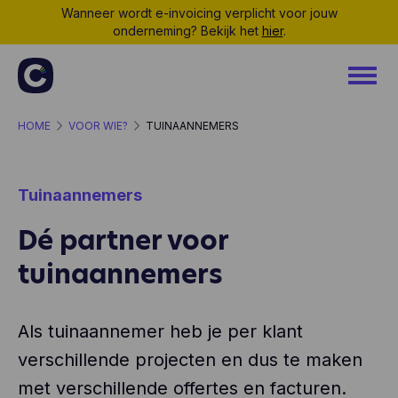
Wanneer wordt e-invoicing verplicht voor jouw
onderneming? Bekijk het
hier
.
HOME
VOOR WIE?
TUINAANNEMERS
Tuinaannemers
Dé partner voor
tuinaannemers
Als tuinaannemer heb je per klant
verschillende projecten en dus te maken
met verschillende offertes en facturen.