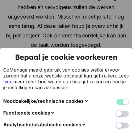
hebben en vervolgens zullen de werken
uitgevoerd worden. Misschien moet je later nog
eens terug. Al deze taken houd je overzichtelijk
bij per project. Ook de verantwoordelijke kan aan
de taak worden toegevoegd.
Bepaal je cookie voorkeuren
CoManage maakt gebruik van cookies welke ervoor
zorgen dat jij deze website optimaal kan gebruiken.
Lees
hier
meer over hoe we de cookies gebruiken en hoe je
je instellingen kan aanpassen.
Noodzakelijke/technische cookies
Deze cookies verzamelen gegevens om de
Functionele cookies
gebruiksvriendelijkheid van de website en de ervaring
van de bezoekers te verbeteren (zoals u herkennen
Ook bekend als 'voorkeurscookies': met deze cookies
Analytische/statistische cookies
wanneer u terugkeert naar de website, uw
kan een website keuzes onthouden die u in het