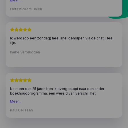
Meer...
een eerlijke prijs Qua helpdesk en service steken ze er wat mij
betreft met kop en schouders bovenuit.
Fietsstickers Balen
Ik werd (op een zondag) heel snel geholpen via de chat. Heel
fijn.
Ineke Verbruggen
Na meer dan 25 jaren ben ik overgestapt naar een ander
boekhoudprogramma, een wereld van verschil, het
gebruiksgemak en zeker de kosten gaven voor mij de
Meer...
doorslag.
Paul Gelissen