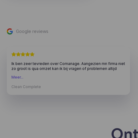
Google reviews
Ik ben zeer tevreden over Comanage. Aangezien mn firma niet
zo groot is qua omzet kan ik bij vragen of problemen altijd
rekenen op jullie support. Waarvoor dank! Met vriendelijke
Meer...
groeten, Clean Complete
Clean Complete
Ont