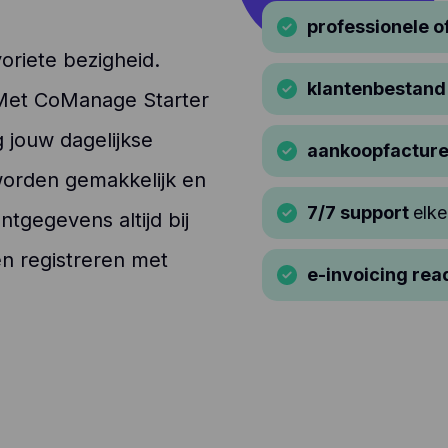
professionele o
voriete bezigheid.
klantenbestand
k. Met CoManage Starter
 jouw dagelijkse
aankoopfactur
 worden gemakkelijk en
7/7 support
elke
ntgegevens altijd bij
en registreren met
e-invoicing rea