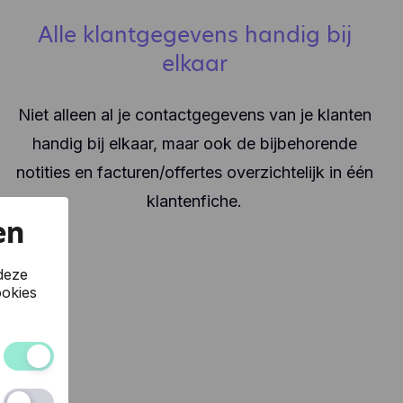
Alle klantgegevens handig bij
elkaar
Niet alleen al je contactgegevens van je klanten
handig bij elkaar, maar ook de bijbehorende
notities en facturen/offertes overzichtelijk in één
klantenfiche.
en
deze
okies
 van de