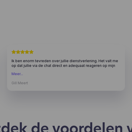
Ik ben enorm tevreden over jullie dienstverlening. Het valt me
op dat jullie via de chat direct en adequaat reageren op mijn
vragen en verzoeken. Ik waardeer het enorm dat jullie altijd
Meer...
met het juiste antwoord komen en mij blijven ondersteunen
totdat alles volledig naar mijn tevredenheid is opgelost.
Gill Meert
Kortom, ik ben een zeer tevreden klant en zal jullie zeker
aanbevelen aan anderen.
dek de voordelen 