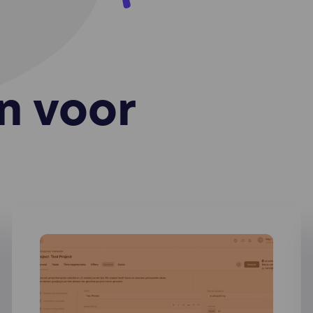
kiezen aan te klikken, wat gebruikers wel en niet leuk vind
.). Hotjar gebruikt cookies en andere technologieën om g
verzamelen over het gedrag van onze gebruikers en hun
araten. Hotjar slaat deze informatie op in een gepseudoni
ruikersprofiel. Noch Hotjar, noch wij zullen deze informati
ruiken om individuele gebruikers te identificeren of te kop
n voor
 verdere gegevens over een individuele gebruiker.