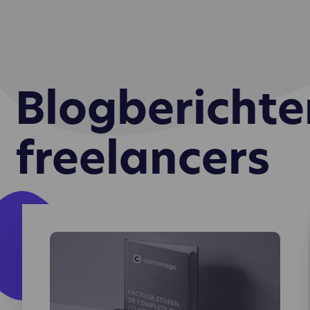
ver
enz
te 
app
geb
geb
Blogberichte
aan
freelancers