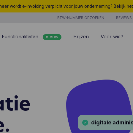
eer wordt e-invoicing verplicht voor jouw onderneming? Bekijk he
BTW-NUMMER OPZOEKEN
REVIEWS
Functionaliteiten
Prijzen
Voor wie?
nieuw
nieuw
Peppol
7/7 support
Facturatie
Kosten
nieuw
Klantenbeheer
Uurregistratie
Offertes
Producten & Diensten
atie
nieuw
nieuw
Projectbeheer
CoManage AI
Analyse
e.
digitale adminis