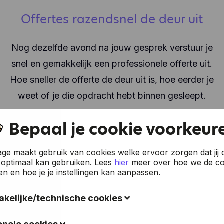
Offertes razendsnel de deur uit
Nog dezelfde avond na jouw gesprek verstuur je
snel en gemakkelijk een professionele offerte uit.
Hoe sneller de offerte de deur uit is, hoe eerder je
weet of je die opdracht hebt binnen gesleept.
Bepaal je cookie voorkeur
e maakt gebruik van cookies welke ervoor zorgen dat jij 
 optimaal kan gebruiken.
Lees
hier
meer over hoe we de co
en en hoe je je instellingen kan aanpassen.
kelijke/technische cookies
okies verzamelen gegevens om de gebruiksvriendelijkheid