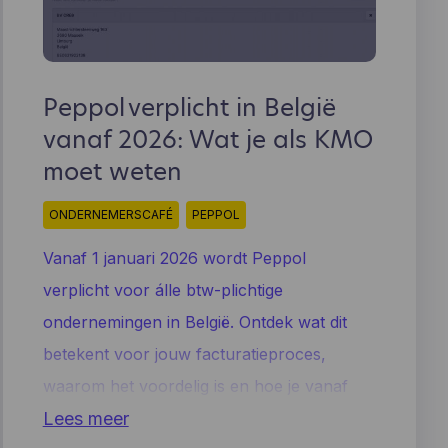
Peppol verplicht in België
vanaf 2026: Wat je als KMO
moet weten
ONDERNEMERSCAFÉ
PEPPOL
Vanaf 1 januari 2026 wordt Peppol
verplicht voor álle btw-plichtige
ondernemingen in België. Ontdek wat dit
betekent voor jouw facturatieproces,
waarom het voordelig is en hoe je vanaf
vandaag al compliant kunt zijn.
Lees meer