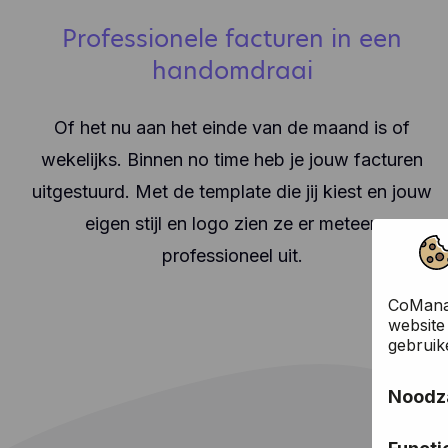
Professionele facturen in een
handomdraai
Of het nu aan het einde van de maand is of
wekelijks. Binnen no time heb je jouw facturen
uitgestuurd. Met de template die jij kiest en jouw
eigen stijl en logo zien ze er meteen
professioneel uit.
CoManag
website
gebruik
Noodza
Deze co