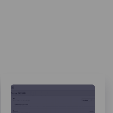
en,
egevens
miseerd
e ooit
pelen