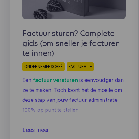
Factuur sturen? Complete
gids (om sneller je facturen
te innen)
ONDERNEMERSCAFÉ
FACTURATIE
Een
factuur versturen
is eenvoudiger dan
ze te maken. Toch loont het de moeite om
deze stap van jouw factuur administratie
100% op punt te stellen.
Hoe, wanneer en aan wie je jouw factuur
Lees meer
stuurt, bepalen namelijk mee
hoe snel je