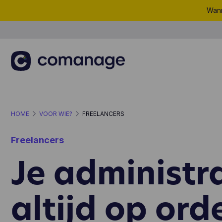
Wann
HOME
VOOR WIE?
FREELANCERS
Freelancers
Je administr
altijd op ord