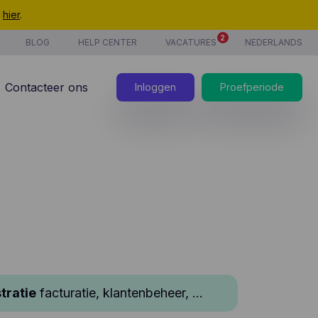
t
hier
.
2
BLOG
HELP CENTER
VACATURES
NEDERLANDS
Contacteer ons
Inloggen
Proefperiode
tratie
facturatie, klantenbeheer, ...