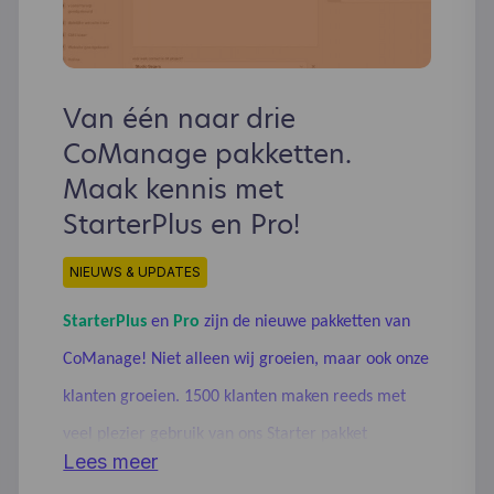
Van één naar drie
CoManage pakketten.
Maak kennis met
StarterPlus en Pro!
NIEUWS & UPDATES
StarterPlus
en
Pro
zijn de nieuwe pakketten van
CoManage! Niet alleen wij groeien, maar ook onze
klanten groeien. 1500 klanten maken reeds met
veel plezier gebruik van ons Starter pakket
Lees meer
(voorheen Business pakket), maar toch krijgen wij