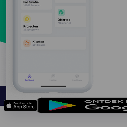
te 
app
geb
geb
aan