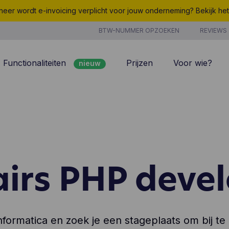
eer wordt e-invoicing verplicht voor jouw onderneming? Bekijk he
BTW-NUMMER OPZOEKEN
REVIEWS
Functionaliteiten
Prijzen
Voor wie?
nieuw
nieuw
Peppol
7/7 support
Facturatie
Kosten
nieuw
Klantenbeheer
Uurregistratie
Offertes
Producten & Diensten
airs PHP deve
nieuw
nieuw
Projectbeheer
CoManage AI
Analyse
nformatica en zoek je een stageplaats om bij te