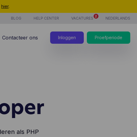
t
hier
.
2
BLOG
HELP CENTER
VACATURES
NEDERLANDS
Contacteer ons
Inloggen
Proefperiode
loper
 leren als PHP