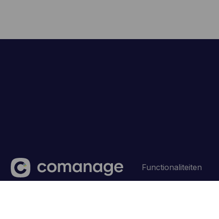
Functionaliteiten
Made with
in Belgium ‐ © CoManage 2026.
Algemene 
💜