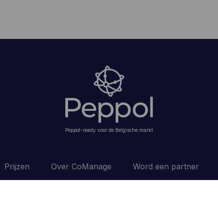
Peppol-ready voor de Belgische markt
Prijzen
Over CoManage
Word een partner
voorwaarden
Privacyverklaring
Cookiebeleid
Disclaimer