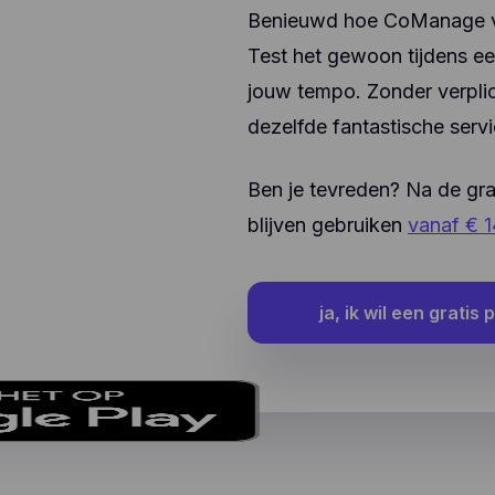
verzamelen over het gedrag van onze gebruikers en hun
Benieuwd hoe CoManage voo
araten. Hotjar slaat deze informatie op in een gepseudoni
Test het gewoon tijdens e
ruikersprofiel. Noch Hotjar, noch wij zullen deze informati
ruiken om individuele gebruikers te identificeren of te kop
jouw tempo. Zonder verplic
 verdere gegevens over een individuele gebruiker.
dezelfde fantastische serv
Ben je tevreden? Na de gr
blijven gebruiken
vanaf € 
ja, ik wil een gratis