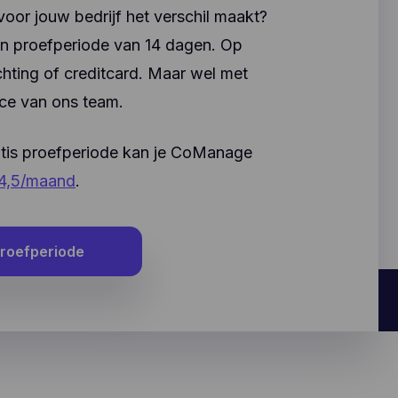
r jouw bedrijf het verschil maakt?
miseerd
en proefperiode van 14 dagen. Op
e ooit
pelen
hting of creditcard. Maar wel met
ice van ons team.
atis proefperiode kan je CoManage
14,5/maand
.
 proefperiode